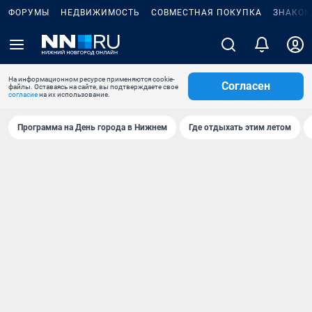
ФОРУМЫ
НЕДВИЖИМОСТЬ
СОВМЕСТНАЯ ПОКУПКА
ЗНАКОМ
На информационном ресурсе применяются cookie-
Согласен
файлы. Оставаясь на сайте, вы подтверждаете свое
согласие
на их использование.
Программа на День города в Нижнем
Где отдыхать этим летом