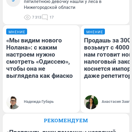
пятилетнюю девочку нашли у леса в
Нижегородской области
7 313
17
МНЕНИЕ
МНЕНИЕ
«Мы видим нового
Продашь за 3000
Нолана»: с каким
возьмут с 4000.
настроем нужно
нам готовит но
смотреть «Одиссею»,
налоговый зако
чтобы она не
коснется импор
выглядела как фиаско
даже репетитор
Надежда Губарь
Анастасия Завг
РЕКОМЕНДУЕМ