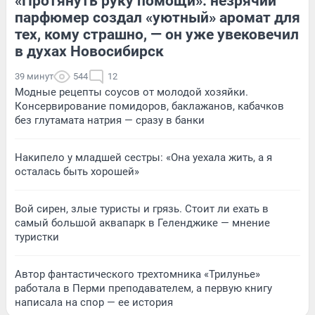
«Протянуть руку помощи»: незрячий
парфюмер создал «уютный» аромат для
тех, кому страшно, — он уже увековечил
в духах Новосибирск
39 минут
544
12
Модные рецепты соусов от молодой хозяйки.
Консервирование помидоров, баклажанов, кабачков
без глутамата натрия — сразу в банки
Накипело у младшей сестры: «Она уехала жить, а я
осталась быть хорошей»
Вой сирен, злые туристы и грязь. Стоит ли ехать в
самый большой аквапарк в Геленджике — мнение
туристки
Автор фантастического трехтомника «Трилунье»
работала в Перми преподавателем, а первую книгу
написала на спор — ее история