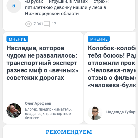
«В руках — игрушки, в глазах — страх»:
5
пятилетнюю девочку нашли у леса в
Нижегородской области
7 361
17
МНЕНИЕ
МНЕНИЕ
Наследие, которое
Колобок-колобо
чудом не развалилось:
тебя боюсь! Рад
транспортный эксперт
отложили прок
разнес миф о «вечных»
«Человека-паук
советских дорогах
отзыв о фильме
«человека-булк
Олег Арефьев
Блогер, предприниматель,
Надежда Губарь
владелец в транспортном
бизнесе
РЕКОМЕНДУЕМ