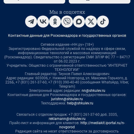
Мы в соцсетях
Контактные данные для Роскомнадзора и государственных органов
Сетевое издание «НН.ру» (18+)
Зарегистрировано Федеральной службой по надзору в сфере связи,
информационных технологий и массовых коммуникаций
(Роскомнадзор). Свидетельство о регистрации СМИ ЭЛ № ФС 77 — 84717
от 06.02.2023 г.
Учредитель: Общество с ограниченной ответственностью "ИНТЕРНЕТ
ТЕХНОЛОГИИ"
Главный редактор: Тиунов Павел Александрович
Адрес редакции: 603006, г. Нижний Новгород, ул. Максима Горького, д.
226Б, +7 (831) 261-37-60, +7 (910) 390-40-40 (сообщения WhatsApp, Viber,
Telegram)
Электронный адрес редакции:
nn@shkulev.ru
Контактные данные для Роскомнадзора и государственных органов:
juristnn@shkulev.ru
Техподдержка:
help@shkulev.ru
Связаться с отделом продаж: +7 (831) 261-37-60 доб. 3335,
reklamann@shkulev.ru
Прайс-лист и информация для клиентов:
http://mediakit.iportal.ru/n-
novgorod
Редакция сайта не несет ответственности за достоверность