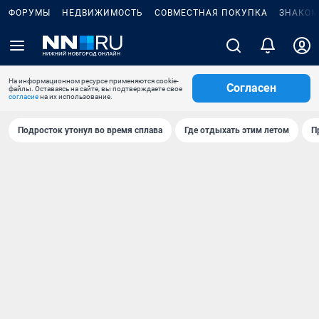
ФОРУМЫ
НЕДВИЖИМОСТЬ
СОВМЕСТНАЯ ПОКУПКА
ЗНАКОМ
На информационном ресурсе применяются cookie-
Согласен
файлы. Оставаясь на сайте, вы подтверждаете свое
согласие
на их использование.
Подросток утонул во время сплава
Где отдыхать этим летом
П