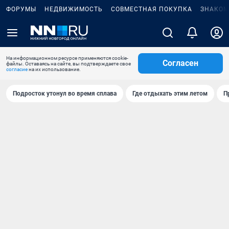
ФОРУМЫ
НЕДВИЖИМОСТЬ
СОВМЕСТНАЯ ПОКУПКА
ЗНАКОМ
На информационном ресурсе применяются cookie-
Согласен
файлы. Оставаясь на сайте, вы подтверждаете свое
согласие
на их использование.
Подросток утонул во время сплава
Где отдыхать этим летом
П