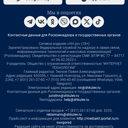
Мы в соцсетях
Контактные данные для Роскомнадзора и государственных органов
Сетевое издание «НН.ру» (18+)
Зарегистрировано Федеральной службой по надзору в сфере связи,
информационных технологий и массовых коммуникаций
(Роскомнадзор). Свидетельство о регистрации СМИ ЭЛ № ФС 77 — 84717
от 06.02.2023 г.
Учредитель: Общество с ограниченной ответственностью "ИНТЕРНЕТ
ТЕХНОЛОГИИ"
Главный редактор: Тиунов Павел Александрович
Адрес редакции: 603006, г. Нижний Новгород, ул. Максима Горького, д.
226Б, +7 (831) 261-37-60, +7 (910) 390-40-40 (сообщения WhatsApp, Viber,
Telegram)
Электронный адрес редакции:
nn@shkulev.ru
Контактные данные для Роскомнадзора и государственных органов:
juristnn@shkulev.ru
Техподдержка:
help@shkulev.ru
Связаться с отделом продаж: +7 (831) 261-37-60 доб. 3335,
reklamann@shkulev.ru
Прайс-лист и информация для клиентов:
http://mediakit.iportal.ru/n-
novgorod
Редакция сайта не несет ответственности за достоверность