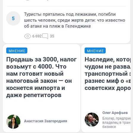
Туристы прятались под лежаками, погибли
5
шесть человек, среди жертв дети: что известно
об атаке на пляж в Геленджике
6 692
35
МНЕНИЕ
МНЕНИЕ
Продашь за 3000, налог
Наследие, кото
возьмут с 4000. Что
чудом не разва
нам готовит новый
транспортный э
налоговый закон — он
разнес миф о «
коснется импорта и
советских доро
даже репетиторов
Олег Арефьев
Блогер, предприн
Анастасия Завгородняя
владелец в тран
бизнесе