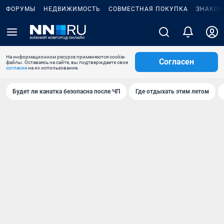
ФОРУМЫ
НЕДВИЖИМОСТЬ
СОВМЕСТНАЯ ПОКУПКА
ЗНАКОМ
На информационном ресурсе применяются cookie-
Согласен
файлы. Оставаясь на сайте, вы подтверждаете свое
согласие
на их использование.
Будет ли канатка безопасна после ЧП
Где отдыхать этим летом