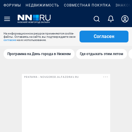
ФОРУМЫ
НЕДВИЖИМОСТЬ
СОВМЕСТНАЯ ПОКУПКА
ЗНАКОМ
На информационном ресурсе применяются cookie-
Согласен
файлы. Оставаясь на сайте, вы подтверждаете свое
согласие
на их использование.
Программа на День города в Нижнем
Где отдыхать этим летом
РЕКЛАМА • NOVGOROD.ALFAZDRAV.RU