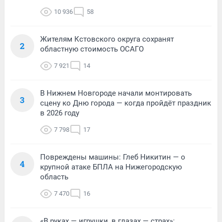
10 936
58
Жителям Кстовского округа сохранят
2
областную стоимость ОСАГО
7 921
14
В Нижнем Новгороде начали монтировать
3
сцену ко Дню города — когда пройдёт праздник
в 2026 году
7 798
17
Повреждены машины: Глеб Никитин — о
4
крупной атаке БПЛА на Нижегородскую
область
7 470
16
«В руках — игрушки, в глазах — страх»: