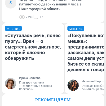
5
пятилетнюю девочку нашли у леса в
Нижегородской области
7 242
17
МНЕНИЕ
МНЕНИЕ
«Спуталась речь, понес
«Покупаешь кот
пургу». Врач — о
мешке»:
смертельном диагнозе,
предпринимате
который сложно
рассказала, как
обнаружить
самом деле уст
бизнес со скла
дешевых товар
Ирина Волкова
Наталья Шорохо
Главврач клиники
«Реабилитация доктора
Открыла кофейну
Волковой»
деньги соцразви
РЕКОМЕНДУЕМ