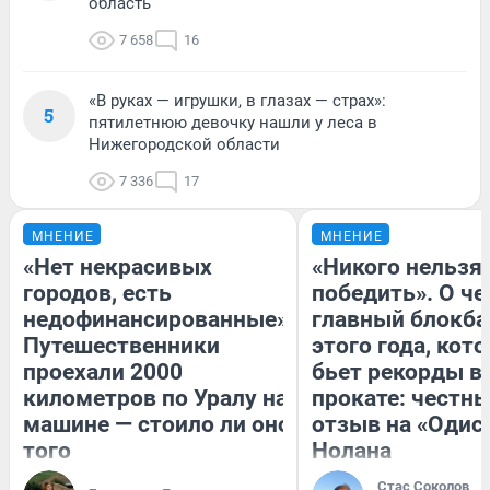
область
7 658
16
«В руках — игрушки, в глазах — страх»:
5
пятилетнюю девочку нашли у леса в
Нижегородской области
7 336
17
МНЕНИЕ
МНЕНИЕ
«Нет некрасивых
«Никого нельзя
городов, есть
победить». О ч
недофинансированные».
главный блокба
Путешественники
этого года, кот
проехали 2000
бьет рекорды в
километров по Уралу на
прокате: честн
машине — стоило ли оно
отзыв на «Одис
того
Нолана
Стас Соколов