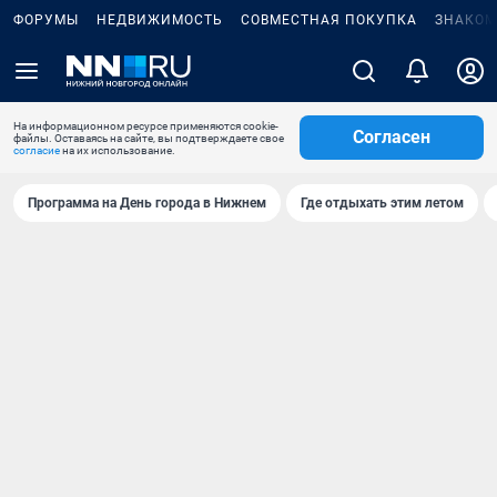
ФОРУМЫ
НЕДВИЖИМОСТЬ
СОВМЕСТНАЯ ПОКУПКА
ЗНАКОМ
На информационном ресурсе применяются cookie-
Согласен
файлы. Оставаясь на сайте, вы подтверждаете свое
согласие
на их использование.
Программа на День города в Нижнем
Где отдыхать этим летом