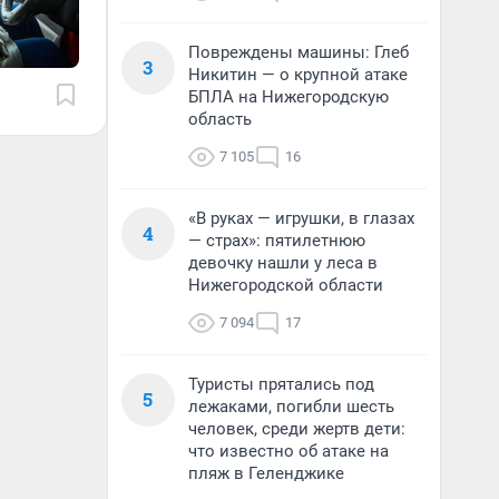
Повреждены машины: Глеб
3
Никитин — о крупной атаке
БПЛА на Нижегородскую
область
7 105
16
«В руках — игрушки, в глазах
4
— страх»: пятилетнюю
девочку нашли у леса в
Нижегородской области
7 094
17
Туристы прятались под
5
лежаками, погибли шесть
человек, среди жертв дети:
что известно об атаке на
пляж в Геленджике