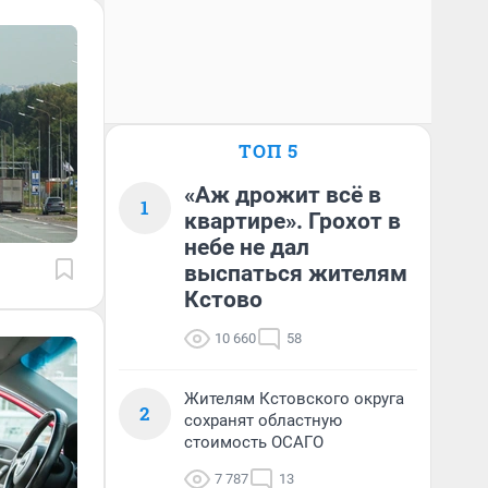
ТОП 5
«Аж дрожит всё в
1
квартире». Грохот в
небе не дал
выспаться жителям
Кстово
10 660
58
Жителям Кстовского округа
2
сохранят областную
стоимость ОСАГО
7 787
13