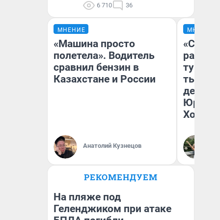
6 710
36
МНЕНИЕ
МНЕНИЕ
«Машина просто
«Сливо
полетела». Водитель
разоча
сравнил бензин в
турист
Казахстане и России
тысяч,
день гу
Юрског
Хогвар
Анатолий Кузнецов
Ян
РЕКОМЕНДУЕМ
На пляже под
Геленджиком при атаке