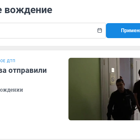
е вождение
Примен
ОЕ ДТП
ва отправили
вождении