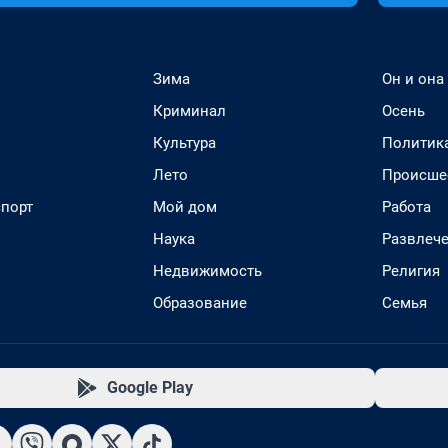
Зима
Он и она
Криминал
Осень
Культура
Политик
Лето
Происше
спорт
Мой дом
Работа
Наука
Развлеч
Недвижимость
Религия
Образование
Семья
Google Play