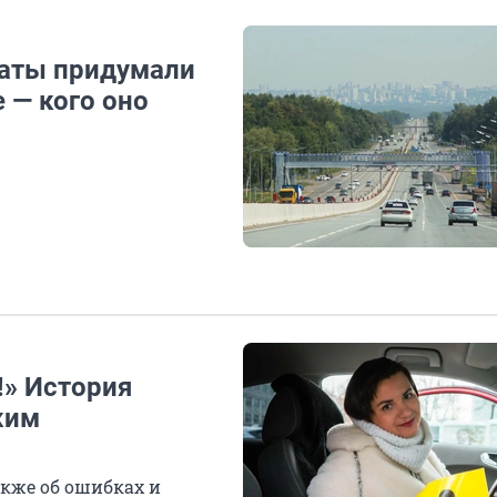
таты придумали
 — кого оно
!» История
ким
акже об ошибках и