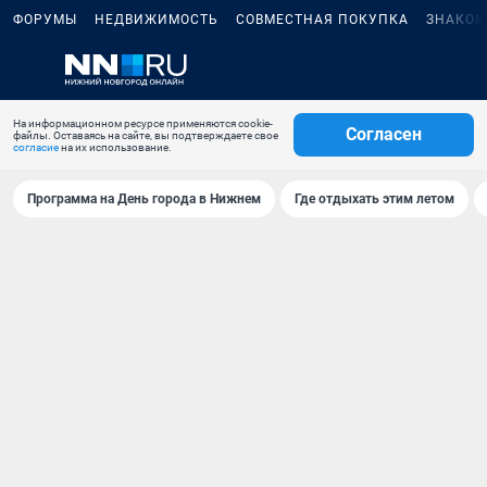
ФОРУМЫ
НЕДВИЖИМОСТЬ
СОВМЕСТНАЯ ПОКУПКА
ЗНАКОМ
На информационном ресурсе применяются cookie-
Согласен
файлы. Оставаясь на сайте, вы подтверждаете свое
согласие
на их использование.
Программа на День города в Нижнем
Где отдыхать этим летом