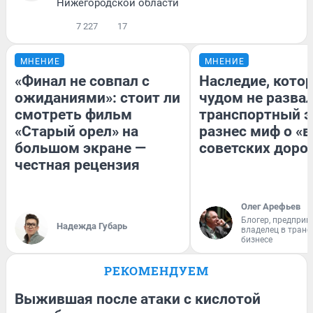
Нижегородской области
7 227
17
МНЕНИЕ
МНЕНИЕ
«Финал не совпал с
Наследие, кото
ожиданиями»: стоит ли
чудом не разва
смотреть фильм
транспортный э
«Старый орел» на
разнес миф о «
большом экране —
советских доро
честная рецензия
Олег Арефьев
Блогер, предприн
Надежда Губарь
владелец в тран
бизнесе
РЕКОМЕНДУЕМ
Выжившая после атаки с кислотой