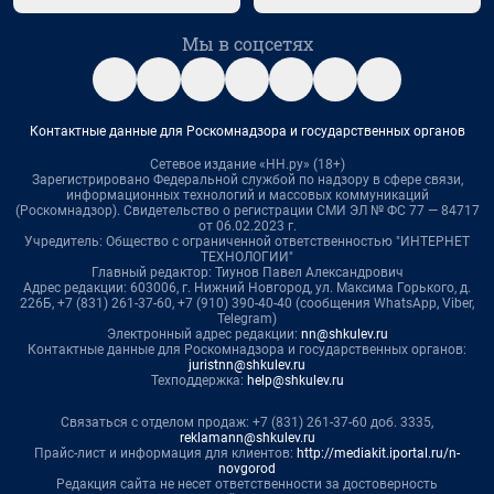
Мы в соцсетях
Контактные данные для Роскомнадзора и государственных органов
Сетевое издание «НН.ру» (18+)
Зарегистрировано Федеральной службой по надзору в сфере связи,
информационных технологий и массовых коммуникаций
(Роскомнадзор). Свидетельство о регистрации СМИ ЭЛ № ФС 77 — 84717
от 06.02.2023 г.
Учредитель: Общество с ограниченной ответственностью "ИНТЕРНЕТ
ТЕХНОЛОГИИ"
Главный редактор: Тиунов Павел Александрович
Адрес редакции: 603006, г. Нижний Новгород, ул. Максима Горького, д.
226Б, +7 (831) 261-37-60, +7 (910) 390-40-40 (сообщения WhatsApp, Viber,
Telegram)
Электронный адрес редакции:
nn@shkulev.ru
Контактные данные для Роскомнадзора и государственных органов:
juristnn@shkulev.ru
Техподдержка:
help@shkulev.ru
Связаться с отделом продаж: +7 (831) 261-37-60 доб. 3335,
reklamann@shkulev.ru
Прайс-лист и информация для клиентов:
http://mediakit.iportal.ru/n-
novgorod
Редакция сайта не несет ответственности за достоверность