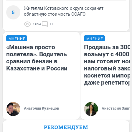
Жителям Кстовского округа сохранят
5
областную стоимость ОСАГО
7 694
11
МНЕНИЕ
МНЕНИЕ
«Машина просто
Продашь за 3000
полетела». Водитель
возьмут с 4000.
сравнил бензин в
нам готовит но
Казахстане и России
налоговый зако
коснется импор
даже репетитор
Анатолий Кузнецов
Анастасия Завг
РЕКОМЕНДУЕМ