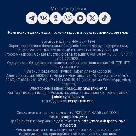
Мы в соцсетях
Контактные данные для Роскомнадзора и государственных органов
Сетевое издание «НН.ру» (18+)
Зарегистрировано Федеральной службой по надзору в сфере связи,
информационных технологий и массовых коммуникаций
(Роскомнадзор). Свидетельство о регистрации СМИ ЭЛ № ФС 77 — 84717
от 06.02.2023 г.
Учредитель: Общество с ограниченной ответственностью "ИНТЕРНЕТ
ТЕХНОЛОГИИ"
Главный редактор: Тиунов Павел Александрович
Адрес редакции: 603006, г. Нижний Новгород, ул. Максима Горького, д.
226Б, +7 (831) 261-37-60, +7 (910) 390-40-40 (сообщения WhatsApp, Viber,
Telegram)
Электронный адрес редакции:
nn@shkulev.ru
Контактные данные для Роскомнадзора и государственных органов:
juristnn@shkulev.ru
Техподдержка:
help@shkulev.ru
Связаться с отделом продаж: +7 (831) 261-37-60 доб. 3335,
reklamann@shkulev.ru
Прайс-лист и информация для клиентов:
http://mediakit.iportal.ru/n-
novgorod
Редакция сайта не несет ответственности за достоверность
информации, содержащейся в рекламных объявлениях.