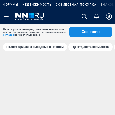
ФОРУМЫ
НЕДВИЖИМОСТЬ
СОВМЕСТНАЯ ПОКУПКА
ЗНАКОМ
На информационном ресурсе применяются cookie-
Согласен
файлы. Оставаясь на сайте, вы подтверждаете свое
согласие
на их использование.
Полная афиша на выходные в Нижнем
Где отдыхать этим летом