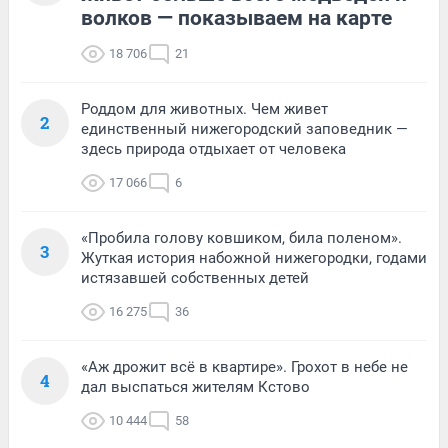
волков — показываем на карте
18 706
21
Роддом для животных. Чем живет
2
единственный нижегородский заповедник —
здесь природа отдыхает от человека
17 066
6
«Пробила голову ковшиком, била поленом».
3
Жуткая история набожной нижегородки, годами
истязавшей собственных детей
16 275
36
«Аж дрожит всё в квартире». Грохот в небе не
4
дал выспаться жителям Кстово
10 444
58