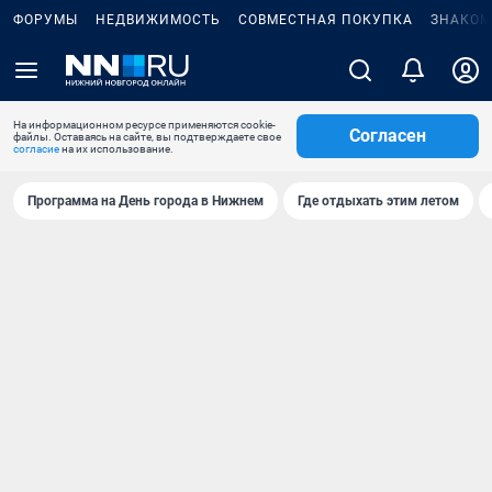
ФОРУМЫ
НЕДВИЖИМОСТЬ
СОВМЕСТНАЯ ПОКУПКА
ЗНАКОМ
На информационном ресурсе применяются cookie-
Согласен
файлы. Оставаясь на сайте, вы подтверждаете свое
согласие
на их использование.
Программа на День города в Нижнем
Где отдыхать этим летом