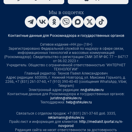
Мы в соцсетях
Контактные данные для Роскомнадзора и государственных органов
Сетевое издание «НН.ру» (18+)
Зарегистрировано Федеральной службой по надзору в сфере связи,
информационных технологий и массовых коммуникаций
(Роскомнадзор). Свидетельство о регистрации СМИ ЭЛ № ФС 77 — 84717
от 06.02.2023 г.
Учредитель: Общество с ограниченной ответственностью "ИНТЕРНЕТ
ТЕХНОЛОГИИ"
Главный редактор: Тиунов Павел Александрович
Адрес редакции: 603006, г. Нижний Новгород, ул. Максима Горького, д.
226Б, +7 (831) 261-37-60, +7 (910) 390-40-40 (сообщения WhatsApp, Viber,
Telegram)
Электронный адрес редакции:
nn@shkulev.ru
Контактные данные для Роскомнадзора и государственных органов:
juristnn@shkulev.ru
Техподдержка:
help@shkulev.ru
Связаться с отделом продаж: +7 (831) 261-37-60 доб. 3335,
reklamann@shkulev.ru
Прайс-лист и информация для клиентов:
http://mediakit.iportal.ru/n-
novgorod
Редакция сайта не несет ответственности за достоверность