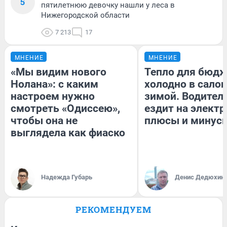
5
пятилетнюю девочку нашли у леса в
Нижегородской области
7 213
17
МНЕНИЕ
МНЕНИЕ
«Мы видим нового
Тепло для бюдж
Нолана»: с каким
холодно в сало
настроем нужно
зимой. Водитель
смотреть «Одиссею»,
ездит на электр
чтобы она не
плюсы и минус
выглядела как фиаско
Надежда Губарь
Денис Дедюхин
РЕКОМЕНДУЕМ