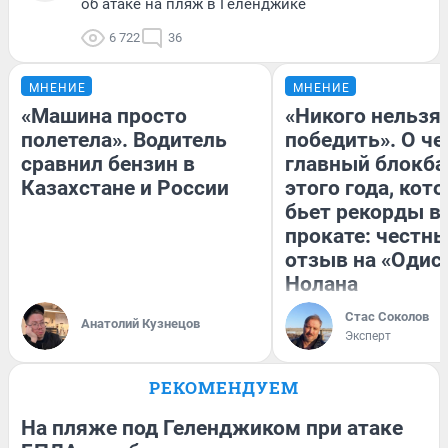
об атаке на пляж в Геленджике
6 722
36
МНЕНИЕ
МНЕНИЕ
«Машина просто
«Никого нельзя
полетела». Водитель
победить». О ч
сравнил бензин в
главный блокба
Казахстане и России
этого года, кот
бьет рекорды в
прокате: честн
отзыв на «Одис
Нолана
Стас Соколов
Анатолий Кузнецов
Эксперт
РЕКОМЕНДУЕМ
На пляже под Геленджиком при атаке