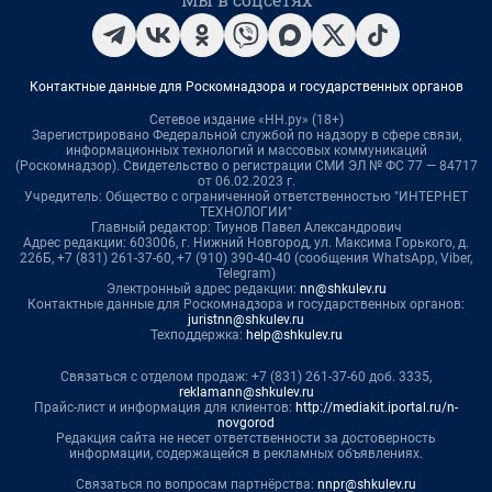
Контактные данные для Роскомнадзора и государственных органов
Сетевое издание «НН.ру» (18+)
Зарегистрировано Федеральной службой по надзору в сфере связи,
информационных технологий и массовых коммуникаций
(Роскомнадзор). Свидетельство о регистрации СМИ ЭЛ № ФС 77 — 84717
от 06.02.2023 г.
Учредитель: Общество с ограниченной ответственностью "ИНТЕРНЕТ
ТЕХНОЛОГИИ"
Главный редактор: Тиунов Павел Александрович
Адрес редакции: 603006, г. Нижний Новгород, ул. Максима Горького, д.
226Б, +7 (831) 261-37-60, +7 (910) 390-40-40 (сообщения WhatsApp, Viber,
Telegram)
Электронный адрес редакции:
nn@shkulev.ru
Контактные данные для Роскомнадзора и государственных органов:
juristnn@shkulev.ru
Техподдержка:
help@shkulev.ru
Связаться с отделом продаж: +7 (831) 261-37-60 доб. 3335,
reklamann@shkulev.ru
Прайс-лист и информация для клиентов:
http://mediakit.iportal.ru/n-
novgorod
Редакция сайта не несет ответственности за достоверность
информации, содержащейся в рекламных объявлениях.
Связаться по вопросам партнёрства:
nnpr@shkulev.ru