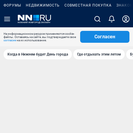
ФОРУМЫ
НЕДВИЖИМОСТЬ
СОВМЕСТНАЯ ПОКУПКА
ЗНАКОМ
На информационном ресурсе применяются cookie-
Согласен
файлы. Оставаясь на сайте, вы подтверждаете свое
согласие
на их использование.
Когда в Нижнем будет День города
Где отдыхать этим летом
Б