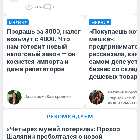
7 690
11
МНЕНИЕ
МНЕНИЕ
Продашь за 3000, налог
«Покупаешь кот
возьмут с 4000. Что
мешке»:
нам готовит новый
предпринимате
налоговый закон — он
рассказала, как
коснется импорта и
самом деле уст
даже репетиторов
бизнес со скла
дешевых товар
Наталья Шорохо
Анастасия Завгородняя
Открыла кофейну
деньги соцразви
РЕКОМЕНДУЕМ
«Четырех мужей потеряла»: Прохор
Шаляпин проболтался о новой