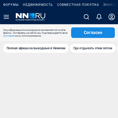
ФОРУМЫ
НЕДВИЖИМОСТЬ
СОВМЕСТНАЯ ПОКУПКА
ЗНАКОМ
На информационном ресурсе применяются cookie-
Согласен
файлы. Оставаясь на сайте, вы подтверждаете свое
согласие
на их использование.
Полная афиша на выходные в Нижнем
Где отдыхать этим летом