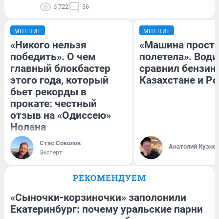
6 722
36
МНЕНИЕ
МНЕНИЕ
«Никого нельзя
«Машина прост
победить». О чем
полетела». Води
главный блокбастер
сравнил бензин
этого года, который
Казахстане и Р
бьет рекорды в
прокате: честный
отзыв на «Одиссею»
Нолана
Стас Соколов
Анатолий Кузне
Эксперт
РЕКОМЕНДУЕМ
«Сыночки-корзиночки» заполонили
Екатеринбург: почему уральские парни