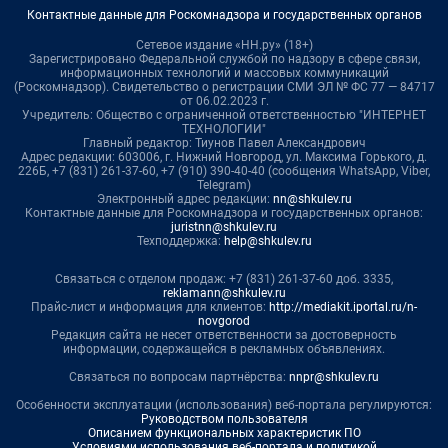
Контактные данные для Роскомнадзора и государственных органов
Сетевое издание «НН.ру» (18+)
Зарегистрировано Федеральной службой по надзору в сфере связи,
информационных технологий и массовых коммуникаций
(Роскомнадзор). Свидетельство о регистрации СМИ ЭЛ № ФС 77 — 84717
от 06.02.2023 г.
Учредитель: Общество с ограниченной ответственностью "ИНТЕРНЕТ
ТЕХНОЛОГИИ"
Главный редактор: Тиунов Павел Александрович
Адрес редакции: 603006, г. Нижний Новгород, ул. Максима Горького, д.
226Б, +7 (831) 261-37-60, +7 (910) 390-40-40 (сообщения WhatsApp, Viber,
Telegram)
Электронный адрес редакции:
nn@shkulev.ru
Контактные данные для Роскомнадзора и государственных органов:
juristnn@shkulev.ru
Техподдержка:
help@shkulev.ru
Связаться с отделом продаж: +7 (831) 261-37-60 доб. 3335,
reklamann@shkulev.ru
Прайс-лист и информация для клиентов:
http://mediakit.iportal.ru/n-
novgorod
Редакция сайта не несет ответственности за достоверность
информации, содержащейся в рекламных объявлениях.
Связаться по вопросам партнёрства:
nnpr@shkulev.ru
Особенности эксплуатации (использования) веб-портала регулируются:
Руководством пользователя
Описанием функциональных характеристик ПО
Условиями использования веб-портала и политикой