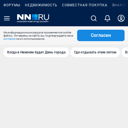
ФОРУМЫ
НЕДВИЖИМОСТЬ
СОВМЕСТНАЯ ПОКУПКА
ЗНАКОМ
На информационном ресурсе применяются cookie-
Согласен
файлы. Оставаясь на сайте, вы подтверждаете свое
согласие
на их использование.
Когда в Нижнем будет День города
Где отдыхать этим летом
Б