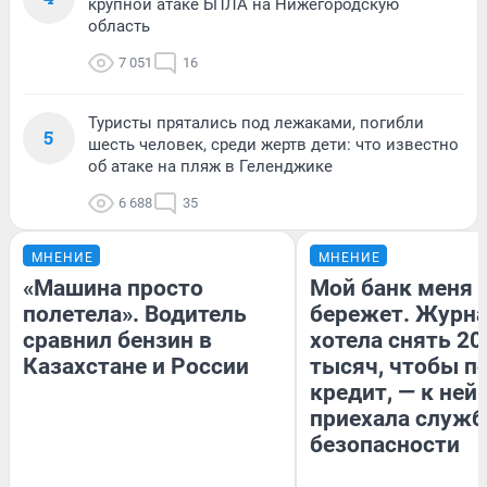
крупной атаке БПЛА на Нижегородскую
область
7 051
16
Туристы прятались под лежаками, погибли
5
шесть человек, среди жертв дети: что известно
об атаке на пляж в Геленджике
6 688
35
МНЕНИЕ
МНЕНИЕ
«Машина просто
Мой банк меня
полетела». Водитель
бережет. Журн
сравнил бензин в
хотела снять 20
Казахстане и России
тысяч, чтобы п
кредит, — к ней
приехала служб
безопасности