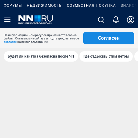
ФОРУМЫ
НЕДВИЖИМОСТЬ
СОВМЕСТНАЯ ПОКУПКА
ЗНАКОМ
На информационном ресурсе применяются cookie-
Согласен
файлы. Оставаясь на сайте, вы подтверждаете свое
согласие
на их использование.
Будет ли канатка безопасна после ЧП
Где отдыхать этим летом