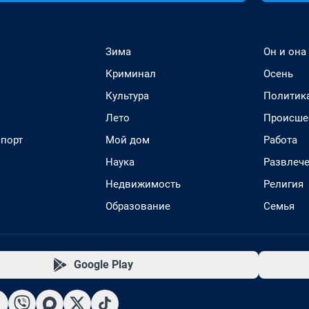
Зима
Он и она
Криминал
Осень
Культура
Политик
Лето
Происше
спорт
Мой дом
Работа
Наука
Развлеч
Недвижимость
Религия
Образование
Семья
Google Play