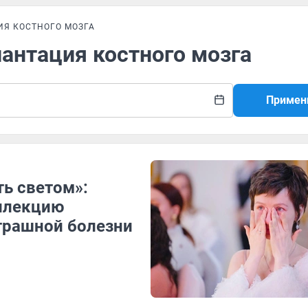
Я КОСТНОГО МОЗГА
лантация костного мозга
Примен
ть светом»:
оллекцию
страшной болезни