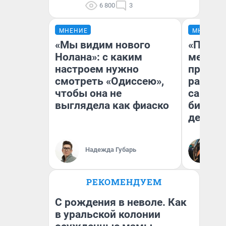
6 800
3
МНЕНИЕ
МНЕНИЕ
«Мы видим нового
«Покуп
Нолана»: с каким
мешке»
настроем нужно
предпр
смотреть «Одиссею»,
рассказ
чтобы она не
самом 
выглядела как фиаско
бизнес
дешевы
На
Надежда Губарь
От
де
РЕКОМЕНДУЕМ
С рождения в неволе. Как
в уральской колонии