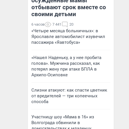
осужденные мамы
отбывают срок вместе со
своими детьми
6 часов
7 441
20
«Четыре месяца больничных»: в
Ярославле автомобилист изувечил
пассажира «Яавтобуса»
«Нашел Наденьку, а у нее пробита
голова». Мужчина рассказал, как
потерял жену при атаке БПЛА в
Архипо-Осиповке
Слизни атакуют: как спасти цветник
от вредителей — три копеечных
способа
Участницу шоу «Мама в 16» из
Волгограда обвинили в
домогательствах к младенцу