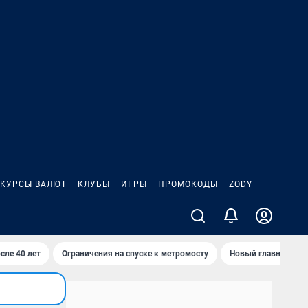
КУРСЫ ВАЛЮТ
КЛУБЫ
ИГРЫ
ПРОМОКОДЫ
ZODY
сле 40 лет
Ограничения на спуске к метромосту
Новый главный про