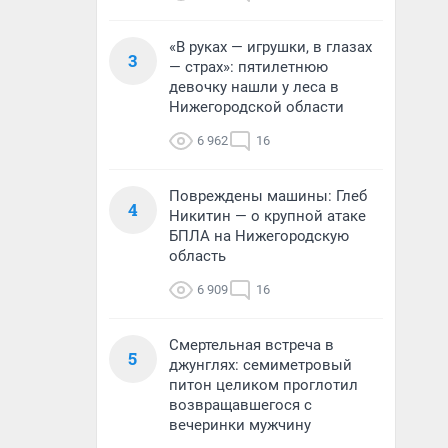
«В руках — игрушки, в глазах
3
— страх»: пятилетнюю
девочку нашли у леса в
Нижегородской области
6 962
16
Повреждены машины: Глеб
4
Никитин — о крупной атаке
БПЛА на Нижегородскую
область
6 909
16
Смертельная встреча в
5
джунглях: семиметровый
питон целиком проглотил
возвращавшегося с
вечеринки мужчину