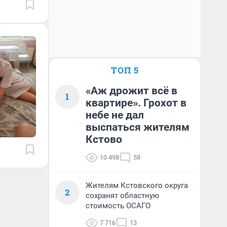
ТОП 5
«Аж дрожит всё в
1
квартире». Грохот в
небе не дал
выспаться жителям
Кстово
10 498
58
Жителям Кстовского округа
2
сохранят областную
стоимость ОСАГО
7 716
13