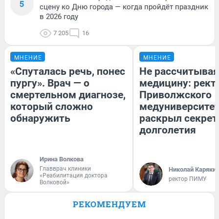
5
сцену ко Дню города — когда пройдёт праздник
в 2026 году
7 205
16
МНЕНИЕ
МНЕНИЕ
«Спуталась речь, понес
Не рассчитывая
пургу». Врач — о
медицину: рект
смертельном диагнозе,
Приволжского
который сложно
медуниверсите
обнаружить
раскрыл секре
долголетия
Ирина Волкова
Главврач клиники
Николай Каряки
«Реабилитация доктора
ректор ПИМУ
Волковой»
РЕКОМЕНДУЕМ