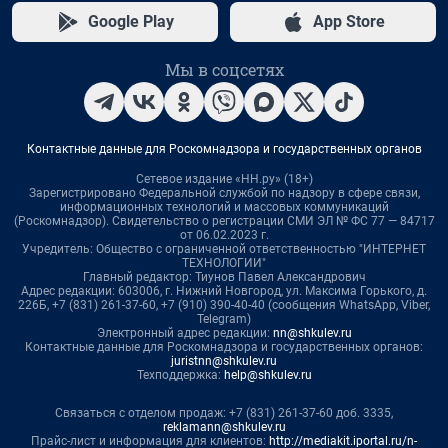
Google Play
App Store
Мы в соцсетях
Контактные данные для Роскомнадзора и государственных органов
Сетевое издание «НН.ру» (18+)
Зарегистрировано Федеральной службой по надзору в сфере связи,
информационных технологий и массовых коммуникаций
(Роскомнадзор). Свидетельство о регистрации СМИ ЭЛ № ФС 77 — 84717
от 06.02.2023 г.
Учредитель: Общество с ограниченной ответственностью "ИНТЕРНЕТ
ТЕХНОЛОГИИ"
Главный редактор: Тиунов Павел Александрович
Адрес редакции: 603006, г. Нижний Новгород, ул. Максима Горького, д.
226Б, +7 (831) 261-37-60, +7 (910) 390-40-40 (сообщения WhatsApp, Viber,
Telegram)
Электронный адрес редакции:
nn@shkulev.ru
Контактные данные для Роскомнадзора и государственных органов:
juristnn@shkulev.ru
Техподдержка:
help@shkulev.ru
Связаться с отделом продаж: +7 (831) 261-37-60 доб. 3335,
reklamann@shkulev.ru
Прайс-лист и информация для клиентов:
http://mediakit.iportal.ru/n-