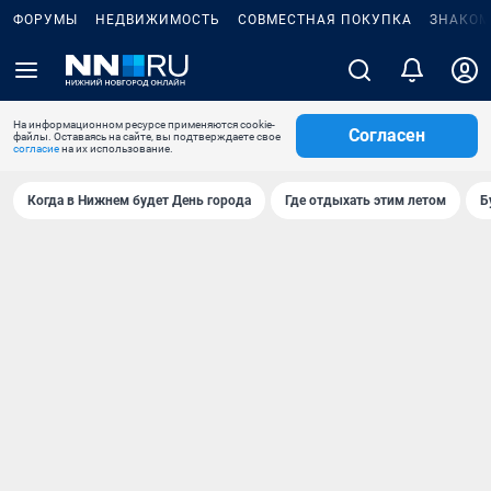
ФОРУМЫ
НЕДВИЖИМОСТЬ
СОВМЕСТНАЯ ПОКУПКА
ЗНАКОМ
На информационном ресурсе применяются cookie-
Согласен
файлы. Оставаясь на сайте, вы подтверждаете свое
согласие
на их использование.
Когда в Нижнем будет День города
Где отдыхать этим летом
Б