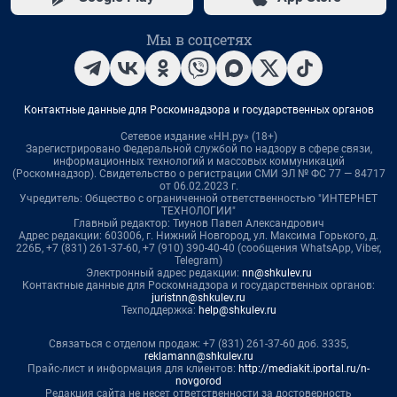
Мы в соцсетях
Контактные данные для Роскомнадзора и государственных органов
Сетевое издание «НН.ру» (18+)
Зарегистрировано Федеральной службой по надзору в сфере связи,
информационных технологий и массовых коммуникаций
(Роскомнадзор). Свидетельство о регистрации СМИ ЭЛ № ФС 77 — 84717
от 06.02.2023 г.
Учредитель: Общество с ограниченной ответственностью "ИНТЕРНЕТ
ТЕХНОЛОГИИ"
Главный редактор: Тиунов Павел Александрович
Адрес редакции: 603006, г. Нижний Новгород, ул. Максима Горького, д.
226Б, +7 (831) 261-37-60, +7 (910) 390-40-40 (сообщения WhatsApp, Viber,
Telegram)
Электронный адрес редакции:
nn@shkulev.ru
Контактные данные для Роскомнадзора и государственных органов:
juristnn@shkulev.ru
Техподдержка:
help@shkulev.ru
Связаться с отделом продаж: +7 (831) 261-37-60 доб. 3335,
reklamann@shkulev.ru
Прайс-лист и информация для клиентов:
http://mediakit.iportal.ru/n-
novgorod
Редакция сайта не несет ответственности за достоверность