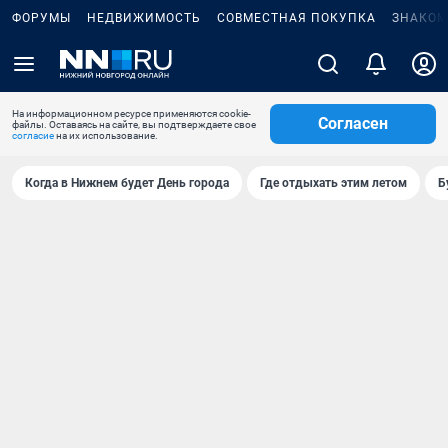
ФОРУМЫ
НЕДВИЖИМОСТЬ
СОВМЕСТНАЯ ПОКУПКА
ЗНАКОМ
На информационном ресурсе применяются cookie-
Согласен
файлы. Оставаясь на сайте, вы подтверждаете свое
согласие
на их использование.
Когда в Нижнем будет День города
Где отдыхать этим летом
Б