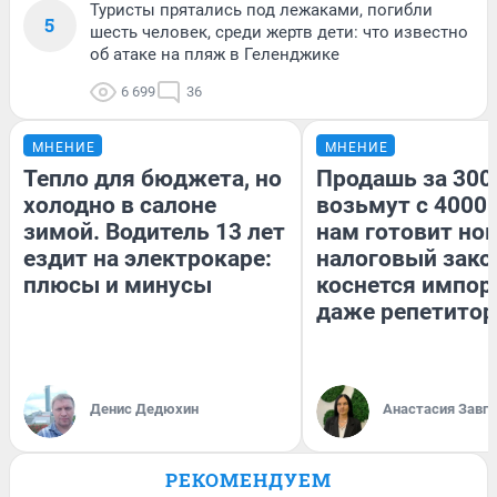
Туристы прятались под лежаками, погибли
5
шесть человек, среди жертв дети: что известно
об атаке на пляж в Геленджике
6 699
36
МНЕНИЕ
МНЕНИЕ
Тепло для бюджета, но
Продашь за 3000
холодно в салоне
возьмут с 4000.
зимой. Водитель 13 лет
нам готовит но
ездит на электрокаре:
налоговый зако
плюсы и минусы
коснется импор
даже репетитор
Денис Дедюхин
Анастасия Завг
РЕКОМЕНДУЕМ