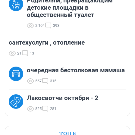
Родителям, превращающим
детские площадки в
общественный туалет
2 104
393
сантехуслуги , отопление
21
13
очередная бестолковая мамаша
567
315
Лакосвотчи октября - 2
825
281
ТОП 5