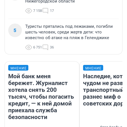
Нижегородской области
7 158
17
Туристы прятались под лежаками, погибли
5
шесть человек, среди жертв дети: что
известно об атаке на пляж в Геленджике
6 751
36
МНЕНИЕ
МНЕНИЕ
Мой банк меня
Наследие, кото
бережет. Журналист
чудом не разва
хотела снять 200
транспортный 
тысяч, чтобы погасить
разнес миф о 
кредит, — к ней домой
советских доро
приехала служба
безопасности