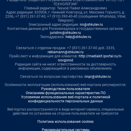
Учредитель: Общество с ограниченной ответственностью "ИНТЕРНЕТ
ТЕХНОЛОГИИ"
Главный редактор: Тиунов Павел Александрович
Адрес редакции: 603006, г. Нижний Новгород, ул. Максима Горького, д.
226Б, +7 (831) 261-37-60, +7 (910) 390-40-40 (сообщения WhatsApp, Viber,
Telegram)
Электронный адрес редакции:
nn@shkulev.ru
Контактные данные для Роскомнадзора и государственных органов:
juristnn@shkulev.ru
Техподдержка:
help@shkulev.ru
Связаться с отделом продаж: +7 (831) 261-37-60 доб. 3335,
reklamann@shkulev.ru
Прайс-лист и информация для клиентов:
http://mediakit.iportal.ru/n-
novgorod
Редакция сайта не несет ответственности за достоверность
информации, содержащейся в рекламных объявлениях.
Связаться по вопросам партнёрства:
nnpr@shkulev.ru
Особенности эксплуатации (использования) веб-портала регулируются:
Руководством пользователя
Описанием функциональных характеристик ПО
Условиями использования веб-портала и политикой
конфиденциальности персональных данных
Веб-портал распространяется в виде интернет-сервиса, специальные
действия по установке на стороне пользователя не требуются
Политика использования cookies
Рекомендательные системы