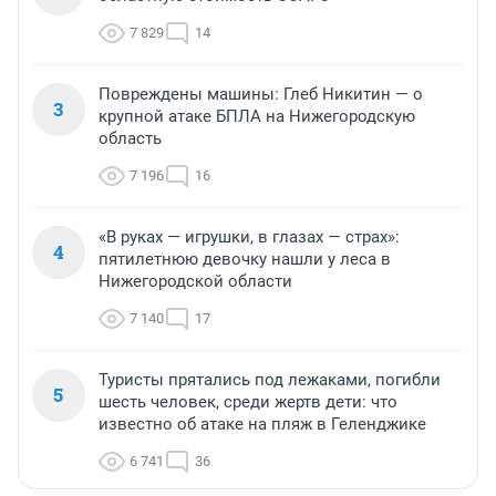
7 829
14
Повреждены машины: Глеб Никитин — о
3
крупной атаке БПЛА на Нижегородскую
область
7 196
16
«В руках — игрушки, в глазах — страх»:
4
пятилетнюю девочку нашли у леса в
Нижегородской области
7 140
17
Туристы прятались под лежаками, погибли
5
шесть человек, среди жертв дети: что
известно об атаке на пляж в Геленджике
6 741
36