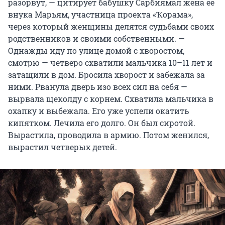
разорвут, — цитирует бабушку Сарбиямал жена ее
внука Марьям, участница проекта «Ҡорама»,
через который женщины делятся судьбами своих
родственников и своими собственными. —
Однажды иду по улице домой с хворостом,
смотрю — четверо схватили мальчика 10–11 лет и
затащили в дом. Бросила хворост и забежала за
ними. Рванула дверь изо всех сил на себя —
вырвала щеколду с корнем. Схватила мальчика в
охапку и выбежала. Его уже успели окатить
кипятком. Лечила его долго. Он был сиротой.
Вырастила, проводила в армию. Потом женился,
вырастил четверых детей.