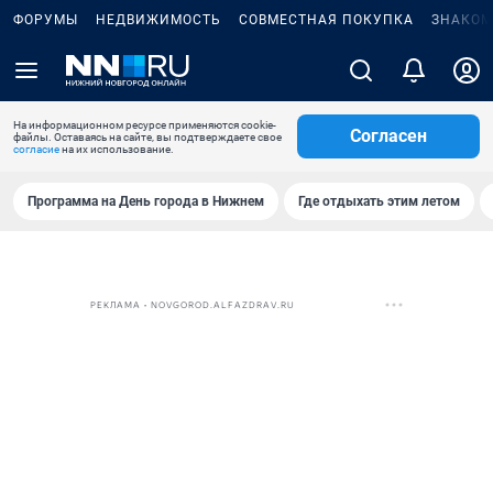
ФОРУМЫ
НЕДВИЖИМОСТЬ
СОВМЕСТНАЯ ПОКУПКА
ЗНАКОМ
На информационном ресурсе применяются cookie-
Согласен
файлы. Оставаясь на сайте, вы подтверждаете свое
согласие
на их использование.
Программа на День города в Нижнем
Где отдыхать этим летом
РЕКЛАМА • NOVGOROD.ALFAZDRAV.RU