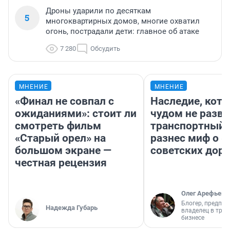
Дроны ударили по десяткам
5
многоквартирных домов, многие охватил
огонь, пострадали дети: главное об атаке
7 280
Обсудить
МНЕНИЕ
МНЕНИЕ
«Финал не совпал с
Наследие, кото
ожиданиями»: стоит ли
чудом не разва
смотреть фильм
транспортный 
«Старый орел» на
разнес миф о 
большом экране —
советских доро
честная рецензия
Олег Арефьев
Блогер, предпри
Надежда Губарь
владелец в тра
бизнесе