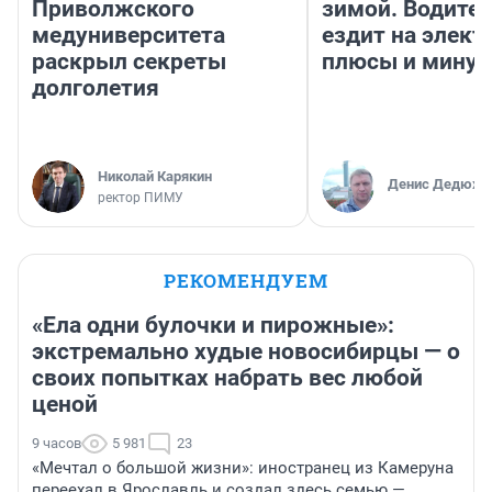
Приволжского
зимой. Водител
медуниверситета
ездит на элект
раскрыл секреты
плюсы и мину
долголетия
Николай Карякин
Денис Дедюхи
ректор ПИМУ
РЕКОМЕНДУЕМ
«Ела одни булочки и пирожные»:
экстремально худые новосибирцы — о
своих попытках набрать вес любой
ценой
9 часов
5 981
23
«Мечтал о большой жизни»: иностранец из Камеруна
переехал в Ярославль и создал здесь семью —