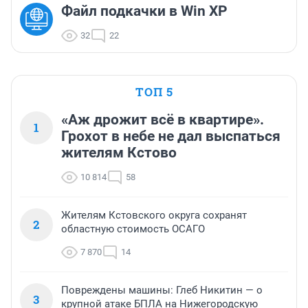
Файл подкачки в Win XP
32
22
ТОП 5
«Аж дрожит всё в квартире».
1
Грохот в небе не дал выспаться
жителям Кстово
10 814
58
Жителям Кстовского округа сохранят
2
областную стоимость ОСАГО
7 870
14
Повреждены машины: Глеб Никитин — о
3
крупной атаке БПЛА на Нижегородскую