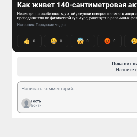
Как живет 140-сантиметровая ак
Несмотря на особенность, у этой девушки невероятно много энергии:
преподавателя по физической культуре, участвует в различных фо
Источник: 
Городские медиа
0
0
0
0
Пока нет н
Начните 
Гость
Войти