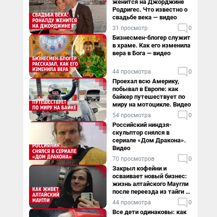
женится на Джорджине
Родригес. Что известно о
свадьбе века — видео
31 просмотр
0
Бизнесмен-блогер служит
в храме. Как его изменила
вера в Бога — видео
44 просмотра
0
Проехал всю Америку,
побывал в Европе: как
байкер путешествует по
миру на мотоцикле. Видео
54 просмотра
0
Российский ниндзя-
скульптор снялся в
сериале «Дом Дракона».
Видео
70 просмотров
0
Закрыл кофейни и
осваивает новый бизнес:
жизнь алтайского Маугли
после переезда из тайги в
столицу
44 просмотра
0
Все дети одинаковы: как