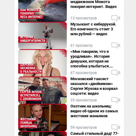
медвежонок Момота
покорил интернет. Видео
13 просмотров
0
Музыкант с киберрукой.
Его конечность стоит 3
млн рублей — видео
61 просмотр
0
«Мне говорили, что я
уродливая». История
девушки, которая не
способна улыбаться.
Видео
67 просмотров
0
Московский таксист
оказался «двойником»
Сергея Жукова и взорвал
соцсети: видео
35 просмотров
0
Охотник на школьниц:
видео об одном из самых
жестоких маньяков
59 просмотров
0
Самый стильный дед! 77-