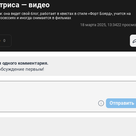
триса — видео
 она ведет свой блог, работает в квестах в стиле «Форт Боярд», учится на
тосессиях и иногда снимается в фильмах
18 марта 2025, 13:34
22 просмо
0
и одного комментария.
обсуждение первым!
Отправить