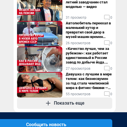
летний заводчанин стал
моделью — видео
31 просмотр
0
Автолюбитель переехал в
маленький хутор и
превратил свой двор в
музей машин времен
СССР. Видео
26 просмотров
0
«Качество лучше, чем за
рубежом»: как работает
единственный в России
завод по добыче йода.
Видео
27 просмотров
0
Девушка с лучшим в мире
телом: как бизнесвумен
за год стала чемпионкой
мира в фитнес-бикини —
видео
55 просмотров
0
Показать еще
Сообщить новость