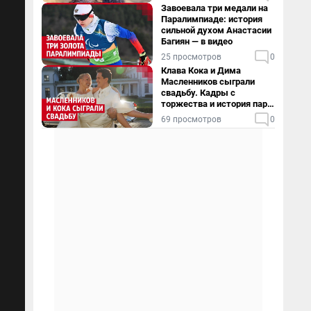
Завоевала три медали на
Паралимпиаде: история
сильной духом Анастасии
Багиян — в видео
25 просмотров
0
Клава Кока и Дима
Масленников сыграли
свадьбу. Кадры с
торжества и история пары
— в видео
69 просмотров
0