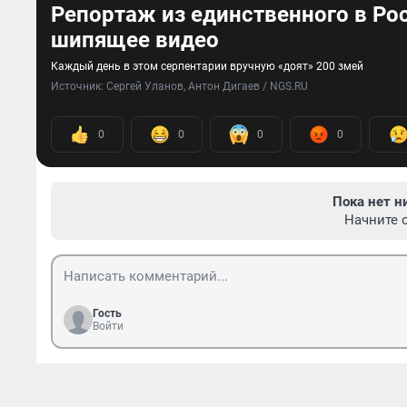
Репортаж из единственного в Ро
шипящее видео
Каждый день в этом серпентарии вручную «доят» 200 змей
Источник: 
Сергей Уланов, Антон Дигаев / NGS.RU
0
0
0
0
Пока нет н
Начните 
Гость
Войти