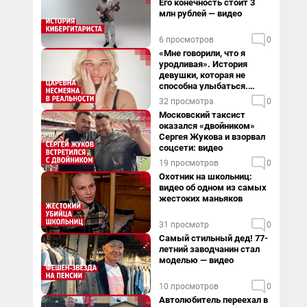
Его конечность стоит 3
млн рублей — видео
6 просмотров
0
«Мне говорили, что я
уродливая». История
девушки, которая не
способна улыбаться.
Видео
32 просмотра
0
Московский таксист
оказался «двойником»
Сергея Жукова и взорвал
соцсети: видео
19 просмотров
0
Охотник на школьниц:
видео об одном из самых
жестоких маньяков
31 просмотр
0
Самый стильный дед! 77-
летний заводчанин стал
моделью — видео
10 просмотров
0
Автолюбитель переехал в