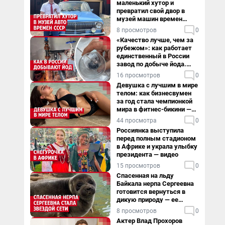
маленький хутор и
превратил свой двор в
музей машин времен
СССР. Видео
8 просмотров
0
«Качество лучше, чем за
рубежом»: как работает
единственный в России
завод по добыче йода.
Видео
16 просмотров
0
Девушка с лучшим в мире
телом: как бизнесвумен
за год стала чемпионкой
мира в фитнес-бикини —
видео
44 просмотра
0
Россиянка выступила
перед полным стадионом
в Африке и украла улыбку
президента — видео
15 просмотров
0
Спасенная на льду
Байкала нерпа Сергеевна
готовится вернуться в
дикую природу — ее
видеоистория
8 просмотров
0
Актер Влад Прохоров