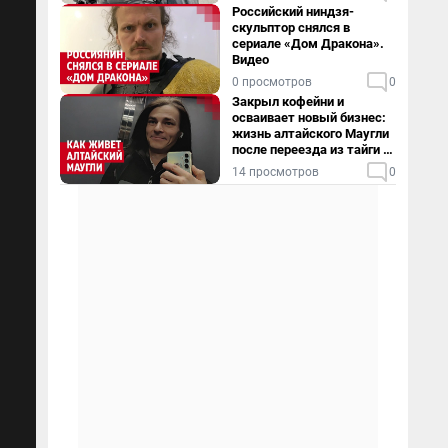
Российский ниндзя-
скульптор снялся в
сериале «Дом Дракона».
Видео
0 просмотров
0
Закрыл кофейни и
осваивает новый бизнес:
жизнь алтайского Маугли
после переезда из тайги в
столицу
14 просмотров
0