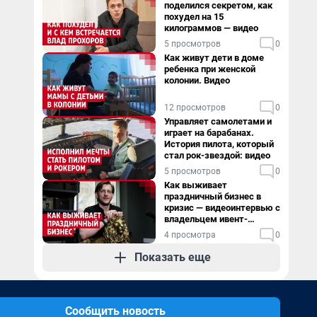
поделился секретом, как
похудел на 15
килограммов — видео
5 просмотров
0
Как живут дети в доме
ребенка при женской
колонии. Видео
12 просмотров
0
Управляет самолетами и
играет на барабанах.
История пилота, который
стал рок-звездой: видео
5 просмотров
0
Как выживает
праздничный бизнес в
кризис — видеоинтервью с
владельцем ивент-
агентства
4 просмотра
0
Показать еще
Сообщить новость