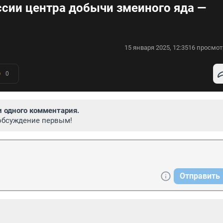
ссии центра добычи змеиного яда —
15 января 2025, 12:35
16 просмот
0
и одного комментария.
обсуждение первым!
Отправить