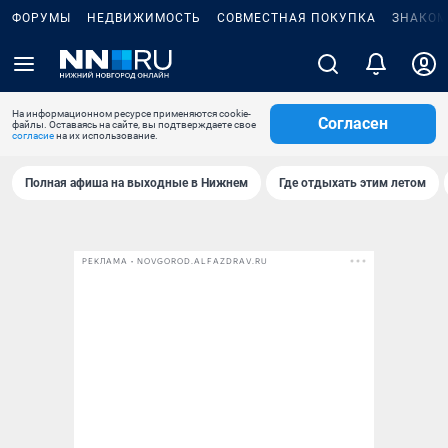
ФОРУМЫ
НЕДВИЖИМОСТЬ
СОВМЕСТНАЯ ПОКУПКА
ЗНАКОМ
На информационном ресурсе применяются cookie-
Согласен
файлы. Оставаясь на сайте, вы подтверждаете свое
согласие
на их использование.
Полная афиша на выходные в Нижнем
Где отдыхать этим летом
РЕКЛАМА • NOVGOROD.ALFAZDRAV.RU