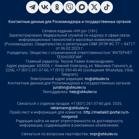
Контактные данные для Роскомнадзора и государственных органов
Сетевое издание «НН.ру» (18+)
Зарегистрировано Федеральной службой по надзору в сфере связи,
информационных технологий и массовых коммуникаций
(Роскомнадзор). Свидетельство о регистрации СМИ ЭЛ № ФС 77 — 84717
от 06.02.2023 г.
Учредитель: Общество с ограниченной ответственностью "ИНТЕРНЕТ
ТЕХНОЛОГИИ"
Главный редактор: Тиунов Павел Александрович
Адрес редакции: 603006, г. Нижний Новгород, ул. Максима Горького, д.
226Б, +7 (831) 261-37-60, +7 (910) 390-40-40 (сообщения WhatsApp, Viber,
Telegram)
Электронный адрес редакции:
nn@shkulev.ru
Контактные данные для Роскомнадзора и государственных органов:
juristnn@shkulev.ru
Техподдержка:
help@shkulev.ru
Связаться с отделом продаж: +7 (831) 261-37-60 доб. 3335,
reklamann@shkulev.ru
Прайс-лист и информация для клиентов:
http://mediakit.iportal.ru/n-
novgorod
Редакция сайта не несет ответственности за достоверность
информации, содержащейся в рекламных объявлениях.
Связаться по вопросам партнёрства:
nnpr@shkulev.ru