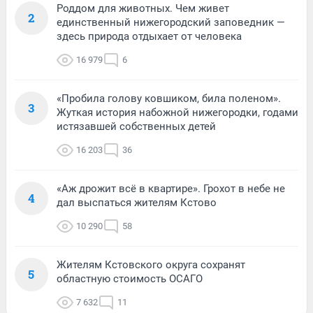
Роддом для животных. Чем живет
2
единственный нижегородский заповедник —
здесь природа отдыхает от человека
16 979
6
«Пробила голову ковшиком, била поленом».
3
Жуткая история набожной нижегородки, годами
истязавшей собственных детей
16 203
36
«Аж дрожит всё в квартире». Грохот в небе не
4
дал выспаться жителям Кстово
10 290
58
Жителям Кстовского округа сохранят
5
областную стоимость ОСАГО
7 632
11