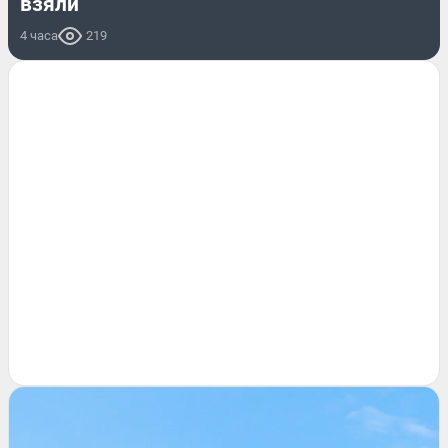
взяли
4 часа
219