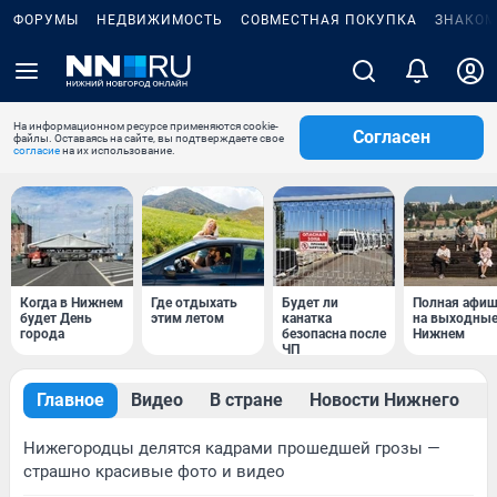
ФОРУМЫ
НЕДВИЖИМОСТЬ
СОВМЕСТНАЯ ПОКУПКА
ЗНАКОМ
На информационном ресурсе применяются cookie-
Согласен
файлы. Оставаясь на сайте, вы подтверждаете свое
согласие
на их использование.
Когда в Нижнем
Где отдыхать
Будет ли
Полная афи
будет День
этим летом
канатка
на выходные
города
безопасна после
Нижнем
ЧП
Главное
Видео
В стране
Новости Нижнего
П
Нижегородцы делятся кадрами прошедшей грозы —
страшно красивые фото и видео