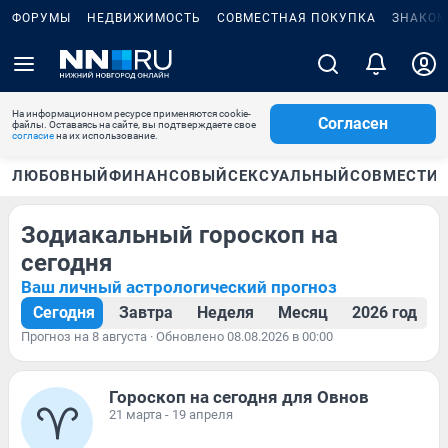
ФОРУМЫ
НЕДВИЖИМОСТЬ
СОВМЕСТНАЯ ПОКУПКА
ЗНАКОМ
На информационном ресурсе применяются cookie-
Согласен
файлы. Оставаясь на сайте, вы подтверждаете свое
согласие
на их использование.
ЛЮБОВНЫЙ
ФИНАНСОВЫЙ
СЕКСУАЛЬНЫЙ
СОВМЕСТИ
Зодиакальный гороскоп на
сегодня
Ваш личный астрологический прогноз
Сегодня
Завтра
Неделя
Месяц
2026 год
Прогноз на 8 августа · Обновлено 08.08.2026 в 00:00
Гороскоп на сегодня для Овнов
21 марта - 19 апреля