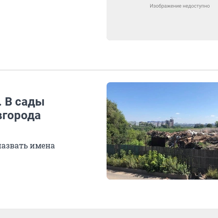
. В сады
вгорода
назвать имена