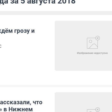
а за 5 августа 2018
дём грозу и
С
ассказали, что
» в Нижнем