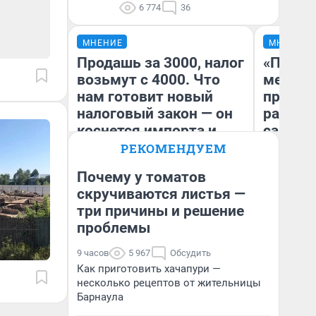
6 774
36
МНЕНИЕ
МНЕНИЕ
Продашь за 3000, налог
«Покуп
возьмут с 4000. Что
мешке»
нам готовит новый
предпр
налоговый закон — он
рассказ
коснется импорта и
самом 
даже репетиторов
бизнес
РЕКОМЕНДУЕМ
дешевы
Почему у томатов
скручиваются листья —
На
три причины и решение
Анастасия Завгородняя
От
де
проблемы
9 часов
5 967
Обсудить
Как приготовить хачапури —
несколько рецептов от жительницы
Барнаула