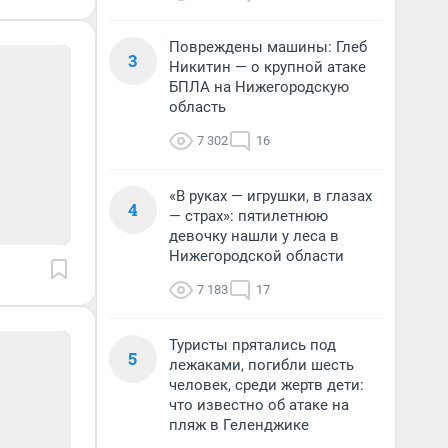
Повреждены машины: Глеб
3
Никитин — о крупной атаке
БПЛА на Нижегородскую
область
7 302
16
«В руках — игрушки, в глазах
4
— страх»: пятилетнюю
девочку нашли у леса в
Нижегородской области
7 183
17
Туристы прятались под
5
лежаками, погибли шесть
человек, среди жертв дети:
что известно об атаке на
пляж в Геленджике