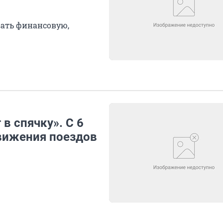
зать финансовую,
в спячку». С 6
движения поездов