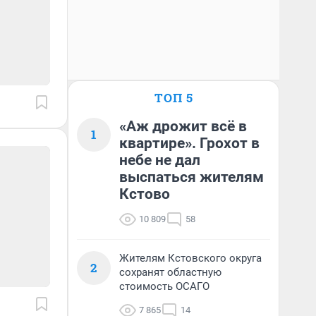
ТОП 5
«Аж дрожит всё в
1
квартире». Грохот в
небе не дал
выспаться жителям
Кстово
10 809
58
Жителям Кстовского округа
2
сохранят областную
стоимость ОСАГО
7 865
14