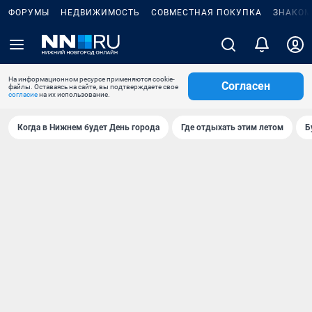
ФОРУМЫ
НЕДВИЖИМОСТЬ
СОВМЕСТНАЯ ПОКУПКА
ЗНАКОМ
На информационном ресурсе применяются cookie-
Согласен
файлы. Оставаясь на сайте, вы подтверждаете свое
согласие
на их использование.
Когда в Нижнем будет День города
Где отдыхать этим летом
Б