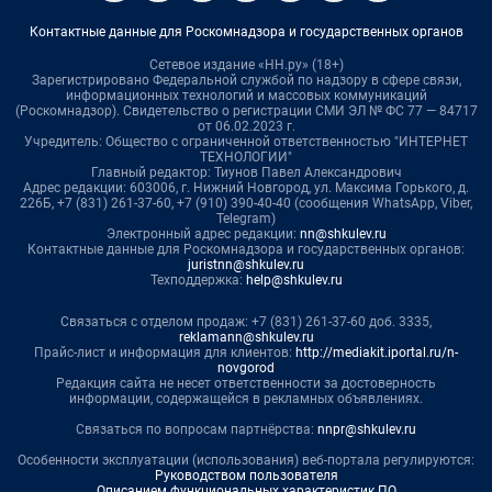
Контактные данные для Роскомнадзора и государственных органов
Сетевое издание «НН.ру» (18+)
Зарегистрировано Федеральной службой по надзору в сфере связи,
информационных технологий и массовых коммуникаций
(Роскомнадзор). Свидетельство о регистрации СМИ ЭЛ № ФС 77 — 84717
от 06.02.2023 г.
Учредитель: Общество с ограниченной ответственностью "ИНТЕРНЕТ
ТЕХНОЛОГИИ"
Главный редактор: Тиунов Павел Александрович
Адрес редакции: 603006, г. Нижний Новгород, ул. Максима Горького, д.
226Б, +7 (831) 261-37-60, +7 (910) 390-40-40 (сообщения WhatsApp, Viber,
Telegram)
Электронный адрес редакции:
nn@shkulev.ru
Контактные данные для Роскомнадзора и государственных органов:
juristnn@shkulev.ru
Техподдержка:
help@shkulev.ru
Связаться с отделом продаж: +7 (831) 261-37-60 доб. 3335,
reklamann@shkulev.ru
Прайс-лист и информация для клиентов:
http://mediakit.iportal.ru/n-
novgorod
Редакция сайта не несет ответственности за достоверность
информации, содержащейся в рекламных объявлениях.
Связаться по вопросам партнёрства:
nnpr@shkulev.ru
Особенности эксплуатации (использования) веб-портала регулируются:
Руководством пользователя
Описанием функциональных характеристик ПО