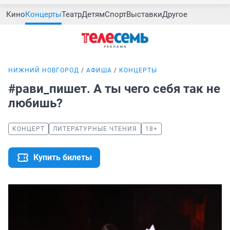
Кино
Концерты
Театр
Детям
Спорт
Выставки
Другое
НИЖНИЙ НОВГОРОД
АФИША
КОНЦЕРТЫ
#рави_пишет. А ты чего себя так не
любишь?
КОНЦЕРТ
ЛИТЕРАТУРНЫЕ ЧТЕНИЯ
18+
Купить билеты