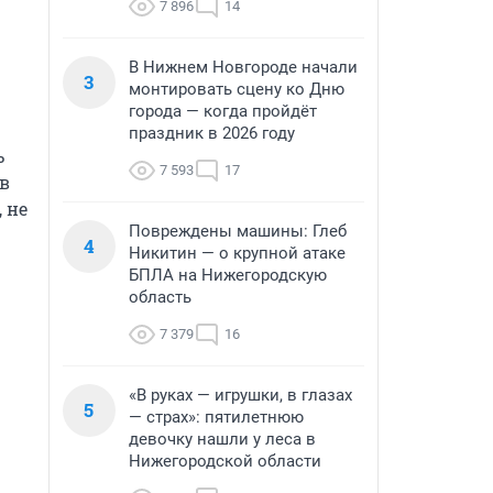
7 896
14
В Нижнем Новгороде начали
3
монтировать сцену ко Дню
города — когда пройдёт
праздник в 2026 году
 
7 593
17
в 
не 
Повреждены машины: Глеб
4
Никитин — о крупной атаке
БПЛА на Нижегородскую
область
7 379
16
«В руках — игрушки, в глазах
5
— страх»: пятилетнюю
девочку нашли у леса в
Нижегородской области