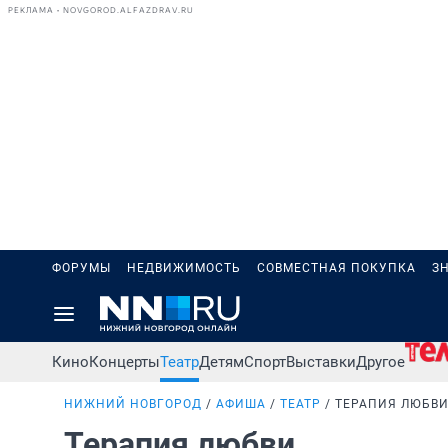
РЕКЛАМА • NOVGOROD.ALFAZDRAV.RU
ФОРУМЫ
НЕДВИЖИМОСТЬ
СОВМЕСТНАЯ ПОКУПКА
З
Кино
Концерты
Театр
Детям
Спорт
Выставки
Другое
НИЖНИЙ НОВГОРОД
АФИША
ТЕАТР
ТЕРАПИЯ ЛЮБВ
Терапия любви