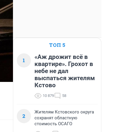
ТОП 5
«Аж дрожит всё в
1
квартире». Грохот в
небе не дал
выспаться жителям
Кстово
10 879
58
Жителям Кстовского округа
2
сохранят областную
стоимость ОСАГО