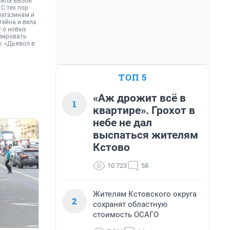
учила вызов
 С тех пор
 магазинам и
тейна и вела
у о новых
изировать
: «Дьявол в
ТОП 5
«Аж дрожит всё в
1
квартире». Грохот в
небе не дал
выспаться жителям
Кстово
10 723
58
Жителям Кстовского округа
2
сохранят областную
стоимость ОСАГО