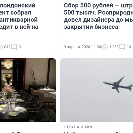
 лондонский
Сбор 500 рублей — шт
ент собрал
500 тысяч. Росприрод
антикварной
довел дизайнера до м
дит в ней на
закрытии бизнеса
848
3
9 апреля, 2026, 11:30
1 233
10
СТРАНА И МИР