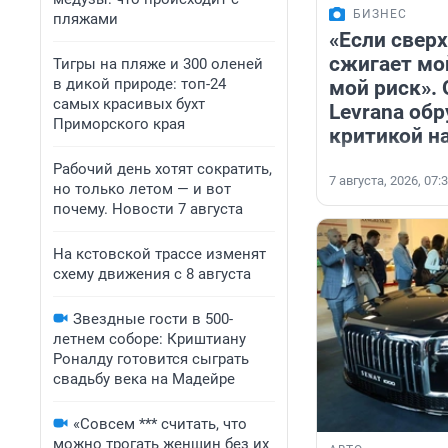
БИЗНЕС
пляжами
«Если сверх
сжигает мой
Тигры на пляже и 300 оленей
в дикой природе: топ-24
мой риск».
самых красивых бухт
Levrana об
Приморского края
критикой н
Рабочий день хотят сократить,
7 августа, 2026, 07:
но только летом — и вот
почему. Новости 7 августа
На кстовской трассе изменят
схему движения с 8 августа
Звездные гости в 500-
летнем соборе: Криштиану
Роналду готовится сыграть
свадьбу века на Мадейре
«Совсем *** считать, что
можно трогать женщин без их