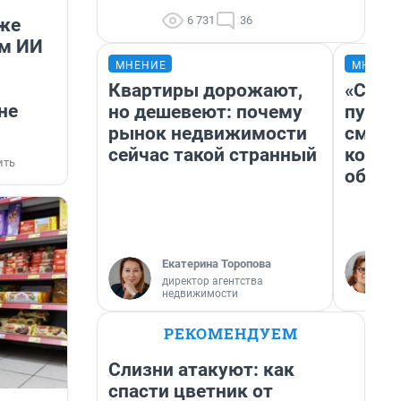
6 731
36
же
ум ИИ
МНЕНИЕ
МНЕНИ
Квартиры дорожают,
«Спут
не
но дешевеют: почему
пургу»
рынок недвижимости
смерт
сейчас такой странный
котор
ить
обнар
Екатерина Торопова
директор агентства
недвижимости
РЕКОМЕНДУЕМ
Слизни атакуют: как
спасти цветник от