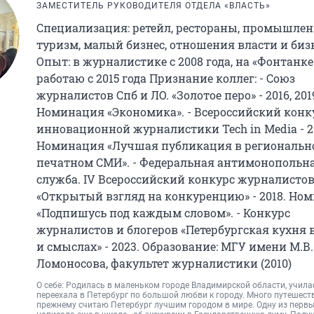
ЗАМЕСТИТЕЛЬ РУКОВОДИТЕЛЯ ОТДЕЛА «ВЛАСТЬ»
Специализация: ретейл, рестораны, промышлен
туризм, малый бизнес, отношения власти и биз
Опыт: в журналистике с 2008 года, на «Фонтанке
работаю с 2015 года Признание коллег: - Союз
журналистов Спб и ЛО. «Золотое перо» - 2016, 201
Номинация «Экономика». - Всероссийский конк
инновационной журналистики Tech in Media - 20
Номинация «Лучшая публикация в региональн
печатном СМИ». - Федеральная антимонопольн
служба. IV Всероссийский конкурс журналисто
«Открытый взгляд на конкуренцию» - 2018. Но
«Подпишусь под каждым словом». - Конкурс
журналистов и блогеров «Петербургская кухня 
и смыслах» - 2023. Образование: МГУ имени М.В.
Ломоносова, факультет журналистики (2010)
О себе: Родилась в маленьком городе Владимирской области, училас
переехала в Петербург по большой любви к городу. Много путешеств
прежнему считаю Петербург лучшим городом в мире. Одну из первы