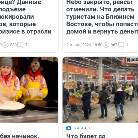
рице? Данные
Небо закрыто, рейсы
 подъеме
отменили. Что делать
шокировали
туристам на Ближнем
ов, которые
Востоке, чтобы попаст
ризисе в отрасли
домой и вернуть деньг
0
830
7
2 марта, 2026, 18:50
967
1
БИЗНЕС
без начинок.
Что будет со