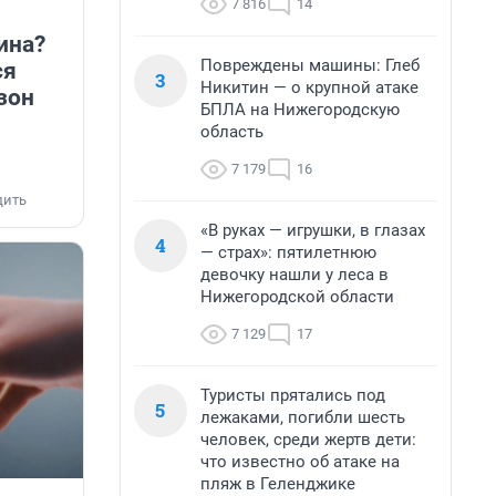
7 816
14
ина?
Повреждены машины: Глеб
ся
3
Никитин — о крупной атаке
зон
БПЛА на Нижегородскую
область
7 179
16
дить
«В руках — игрушки, в глазах
4
— страх»: пятилетнюю
девочку нашли у леса в
Нижегородской области
7 129
17
Туристы прятались под
5
лежаками, погибли шесть
человек, среди жертв дети:
что известно об атаке на
пляж в Геленджике