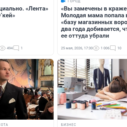
ГОРОД
циально. «Лента»
«Вы замечены в краже
’кей»
Молодая мама попала 
«базу магазинных воро
два года добивается, 
ее оттуда убрали
494
1
25 мая, 2026, 17:30
1 006
10
СОТА
БИЗНЕС