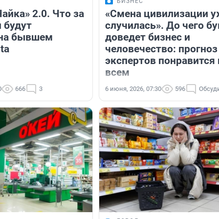
БИЗНЕС
Чайка» 2.0. Что за
«Смена цивилизации у
 будут
случилась». До чего б
 на бывшем
доведет бизнес и
ta
человечество: прогноз
экспертов понравится 
всем
0
666
3
6 июня, 2026, 07:30
596
Обсуд