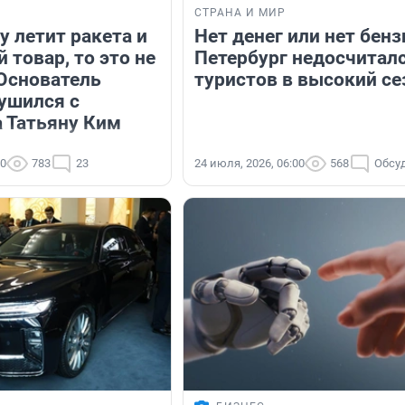
СТРАНА И МИР
у летит ракета и
Нет денег или нет бенз
 товар, то это не
Петербург недосчитал
 Основатель
туристов в высокий се
рушился с
а Татьяну Ким
30
783
23
24 июля, 2026, 06:00
568
Обсу