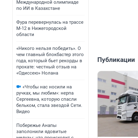
Международной олимпиаде
по ИИ в Казахстане
Фура перевернулась на трассе
М-12 в Нижегородской
области
«Никого нельзя победить». О
чем главный блокбастер этого
Публикации
года, который бьет рекорды в
прокате: честный отзыв на
«Одиссею» Нолана
«Чтобы нас носили на
ручках, мы любим»: нерпа
Сергеевна, которую спасли
бельком, стала звездой Сети.
Видео
Побережье Анапы
заполонили ядовитые
медузы: что происходит с