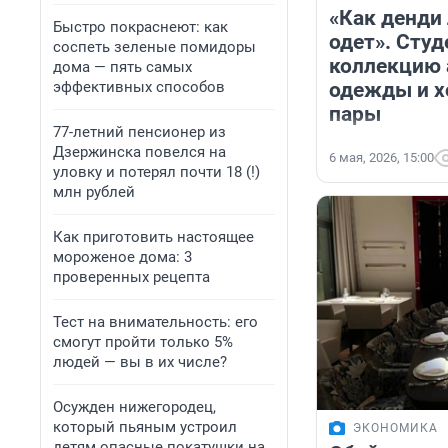
«Как денди
Быстро покраснеют: как
одет». Студ
соспеть зеленые помидоры
коллекцию 
дома — пять самых
одежды и хо
эффективных способов
пары
77-летний пенсионер из
Дзержинска повелся на
6 мая, 2026, 15:00
уловку и потерял почти 18 (!)
млн рублей
Как приготовить настоящее
мороженое дома: 3
проверенных рецепта
Тест на внимательность: его
смогут пройти только 5%
людей — вы в их числе?
Осужден нижегородец,
который пьяным устроил
ЭКОНОМИКА
детям опасные покатушки на