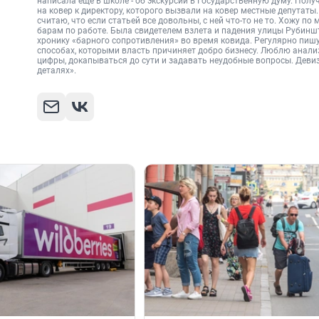
написала еще в школе - об экскурсии в Государственную думу. Пол
на ковер к директору, которого вызвали на ковер местные депутаты.
считаю, что если статьей все довольны, с ней что-то не то. Хожу по
барам по работе. Была свидетелем взлета и падения улицы Рубинш
хронику «барного сопротивления» во время ковида. Регулярно пиш
способах, которыми власть причиняет добро бизнесу. Люблю анал
цифры, докапываться до сути и задавать неудобные вопросы. Девиз
деталях».