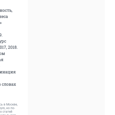
ность,
неса
»
9.
урс
17, 2018.
ом
ая
в
минация
в словах
ь в Москве,
ую, но по-
х статей