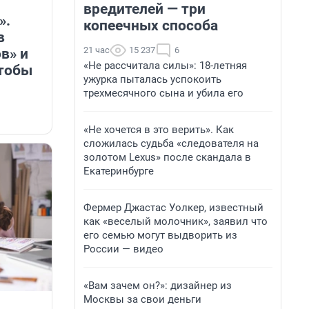
вредителей — три
».
копеечных способа
в
21 час
15 237
6
в» и
«Не рассчитала силы»: 18-летняя
чтобы
ужурка пыталась успокоить
трехмесячного сына и убила его
«Не хочется в это верить». Как
сложилась судьба «следователя на
золотом Lexus» после скандала в
Екатеринбурге
Фермер Джастас Уолкер, известный
как «веселый молочник», заявил что
его семью могут выдворить из
России — видео
«Вам зачем он?»: дизайнер из
Москвы за свои деньги