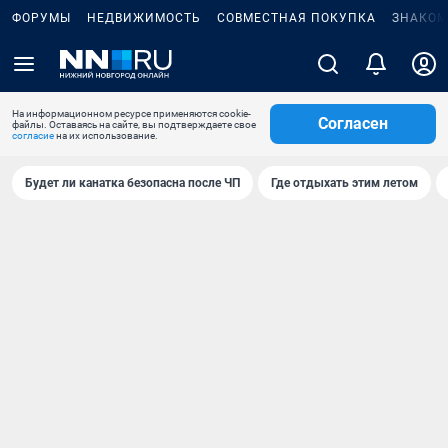
ФОРУМЫ
НЕДВИЖИМОСТЬ
СОВМЕСТНАЯ ПОКУПКА
ЗНАКОМ
На информационном ресурсе применяются cookie-
Согласен
файлы. Оставаясь на сайте, вы подтверждаете свое
согласие
на их использование.
Будет ли канатка безопасна после ЧП
Где отдыхать этим летом