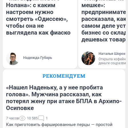
Нолана»: с каким
мешке»:
настроем нужно
предпринимате
смотреть «Одиссею»,
рассказала, как
чтобы она не
самом деле уст
выглядела как фиаско
бизнес со скла
дешевых товар
Наталья Шорохо
Надежда Губарь
Открыла кофейну
деньги соцразви
РЕКОМЕНДУЕМ
«Нашел Наденьку, а у нее пробита
голова». Мужчина рассказал, как
потерял жену при атаке БПЛА в Архипо-
Осиповке
7 часов
10 585
1
Как приготовить фаршированные перцы — простой