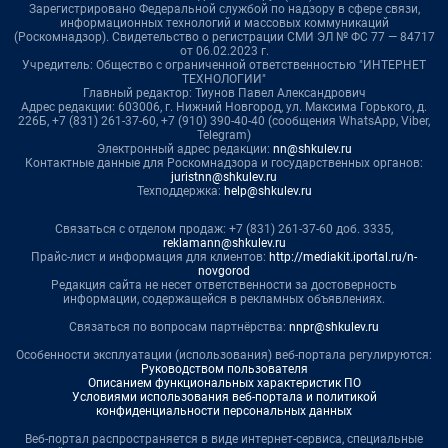
Зарегистрировано Федеральной службой по надзору в сфере связи,
информационных технологий и массовых коммуникаций
(Роскомнадзор). Свидетельство о регистрации СМИ ЭЛ № ФС 77 — 84717
от 06.02.2023 г.
Учредитель: Общество с ограниченной ответственностью "ИНТЕРНЕТ
ТЕХНОЛОГИИ"
Главный редактор: Тиунов Павел Александрович
Адрес редакции: 603006, г. Нижний Новгород, ул. Максима Горького, д.
226Б, +7 (831) 261-37-60, +7 (910) 390-40-40 (сообщения WhatsApp, Viber,
Telegram)
Электронный адрес редакции:
nn@shkulev.ru
Контактные данные для Роскомнадзора и государственных органов:
juristnn@shkulev.ru
Техподдержка:
help@shkulev.ru
Связаться с отделом продаж: +7 (831) 261-37-60 доб. 3335,
reklamann@shkulev.ru
Прайс-лист и информация для клиентов:
http://mediakit.iportal.ru/n-
novgorod
Редакция сайта не несет ответственности за достоверность
информации, содержащейся в рекламных объявлениях.
Связаться по вопросам партнёрства:
nnpr@shkulev.ru
Особенности эксплуатации (использования) веб-портала регулируются:
Руководством пользователя
Описанием функциональных характеристик ПО
Условиями использования веб-портала и политикой
конфиденциальности персональных данных
Веб-портал распространяется в виде интернет-сервиса, специальные