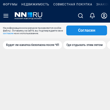
ФОРУМЫ
НЕДВИЖИМОСТЬ
СОВМЕСТНАЯ ПОКУПКА
ЗНАКОМ
На информационном ресурсе применяются cookie-
Согласен
файлы. Оставаясь на сайте, вы подтверждаете свое
согласие
на их использование.
Будет ли канатка безопасна после ЧП
Где отдыхать этим летом