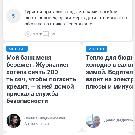
Туристы прятались под лежаками, погибли
5
шесть человек, среди жертв дети: что известно
об атаке на пляж в Геленджике
6 676
35
МНЕНИЕ
МНЕНИЕ
Мой банк меня
Тепло для бюдж
бережет. Журналист
холодно в сало
хотела снять 200
зимой. Водитель
тысяч, чтобы погасить
ездит на электр
кредит, — к ней домой
плюсы и минус
приехала служба
безопасности
Ксения Владимирская
Денис Дедюхин
Автор мнения