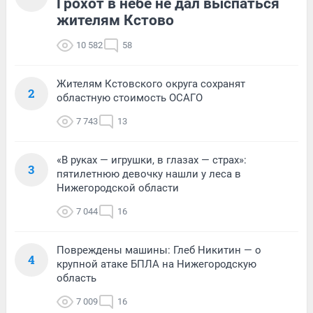
Грохот в небе не дал выспаться
жителям Кстово
10 582
58
Жителям Кстовского округа сохранят
2
областную стоимость ОСАГО
7 743
13
«В руках — игрушки, в глазах — страх»:
3
пятилетнюю девочку нашли у леса в
Нижегородской области
7 044
16
Повреждены машины: Глеб Никитин — о
4
крупной атаке БПЛА на Нижегородскую
область
7 009
16