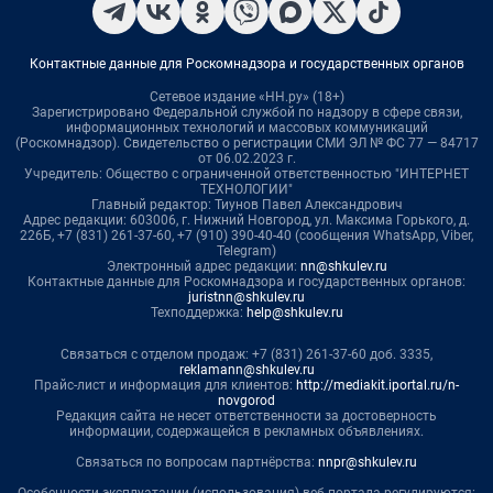
Контактные данные для Роскомнадзора и государственных органов
Сетевое издание «НН.ру» (18+)
Зарегистрировано Федеральной службой по надзору в сфере связи,
информационных технологий и массовых коммуникаций
(Роскомнадзор). Свидетельство о регистрации СМИ ЭЛ № ФС 77 — 84717
от 06.02.2023 г.
Учредитель: Общество с ограниченной ответственностью "ИНТЕРНЕТ
ТЕХНОЛОГИИ"
Главный редактор: Тиунов Павел Александрович
Адрес редакции: 603006, г. Нижний Новгород, ул. Максима Горького, д.
226Б, +7 (831) 261-37-60, +7 (910) 390-40-40 (сообщения WhatsApp, Viber,
Telegram)
Электронный адрес редакции:
nn@shkulev.ru
Контактные данные для Роскомнадзора и государственных органов:
juristnn@shkulev.ru
Техподдержка:
help@shkulev.ru
Связаться с отделом продаж: +7 (831) 261-37-60 доб. 3335,
reklamann@shkulev.ru
Прайс-лист и информация для клиентов:
http://mediakit.iportal.ru/n-
novgorod
Редакция сайта не несет ответственности за достоверность
информации, содержащейся в рекламных объявлениях.
Связаться по вопросам партнёрства:
nnpr@shkulev.ru
Особенности эксплуатации (использования) веб-портала регулируются: