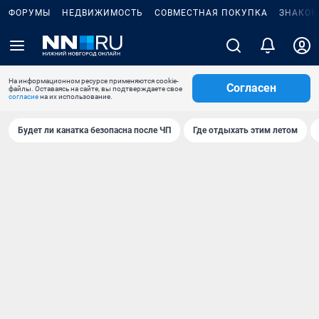
ФОРУМЫ
НЕДВИЖИМОСТЬ
СОВМЕСТНАЯ ПОКУПКА
ЗНАКОМ
На информационном ресурсе применяются cookie-
Согласен
файлы. Оставаясь на сайте, вы подтверждаете свое
согласие
на их использование.
Будет ли канатка безопасна после ЧП
Где отдыхать этим летом