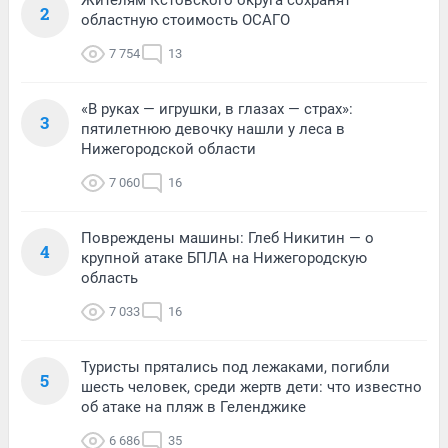
2
областную стоимость ОСАГО
7 754
13
«В руках — игрушки, в глазах — страх»:
3
пятилетнюю девочку нашли у леса в
Нижегородской области
7 060
16
Повреждены машины: Глеб Никитин — о
4
крупной атаке БПЛА на Нижегородскую
область
7 033
16
Туристы прятались под лежаками, погибли
5
шесть человек, среди жертв дети: что известно
об атаке на пляж в Геленджике
6 686
35