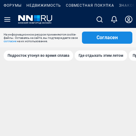
ФОРУМЫ
НЕДВИЖИМОСТЬ
СОВМЕСТНАЯ ПОКУПКА
ЗНАКОМ
На информационном ресурсе применяются cookie-
Согласен
файлы. Оставаясь на сайте, вы подтверждаете свое
согласие
на их использование.
Подросток утонул во время сплава
Где отдыхать этим летом
П