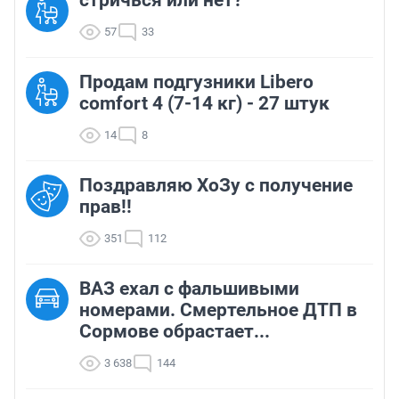
стричься или нет?
57
33
Продам подгузники Libero
comfort 4 (7-14 кг) - 27 штук
14
8
Поздравляю ХоЗу с получение
прав!!
351
112
ВАЗ ехал с фальшивыми
номерами. Смертельное ДТП в
Сормове обрастает...
3 638
144