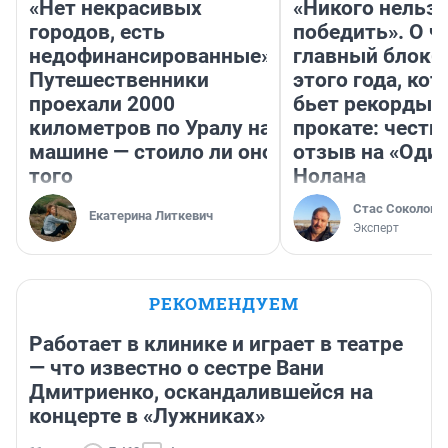
«Нет некрасивых
«Никого нельз
городов, есть
победить». О ч
недофинансированные».
главный блокб
Путешественники
этого года, ко
проехали 2000
бьет рекорды 
километров по Уралу на
прокате: честн
машине — стоило ли оно
отзыв на «Оди
того
Нолана
Стас Соколов
Екатерина Литкевич
Эксперт
РЕКОМЕНДУЕМ
Работает в клинике и играет в театре
— что известно о сестре Вани
Дмитриенко, оскандалившейся на
концерте в «Лужниках»