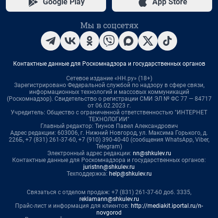
Google Play
App Store
Мы в соцсетях
Контактные данные для Роскомнадзора и государственных органов
Сетевое издание «НН.ру» (18+)
Зарегистрировано Федеральной службой по надзору в сфере связи,
информационных технологий и массовых коммуникаций
(Роскомнадзор). Свидетельство о регистрации СМИ ЭЛ № ФС 77 — 84717
от 06.02.2023 г.
Учредитель: Общество с ограниченной ответственностью "ИНТЕРНЕТ
ТЕХНОЛОГИИ"
Главный редактор: Тиунов Павел Александрович
Адрес редакции: 603006, г. Нижний Новгород, ул. Максима Горького, д.
226Б, +7 (831) 261-37-60, +7 (910) 390-40-40 (сообщения WhatsApp, Viber,
Telegram)
Электронный адрес редакции:
nn@shkulev.ru
Контактные данные для Роскомнадзора и государственных органов:
juristnn@shkulev.ru
Техподдержка:
help@shkulev.ru
Связаться с отделом продаж: +7 (831) 261-37-60 доб. 3335,
reklamann@shkulev.ru
Прайс-лист и информация для клиентов:
http://mediakit.iportal.ru/n-
novgorod