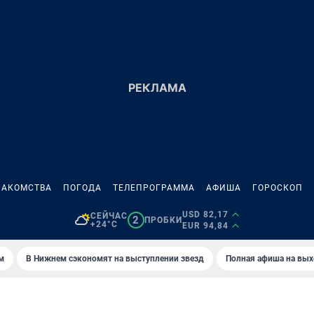
НАКОМСТВА
ПОГОДА
ТЕЛЕПРОГРАММА
АФИША
ГОРОСКОП
USD 82,17
СЕЙЧАС
2
ПРОБКИ
+24°C
EUR 94,84
м
В Нижнем сэкономят на выступлении звезд
Полная афиша на вы