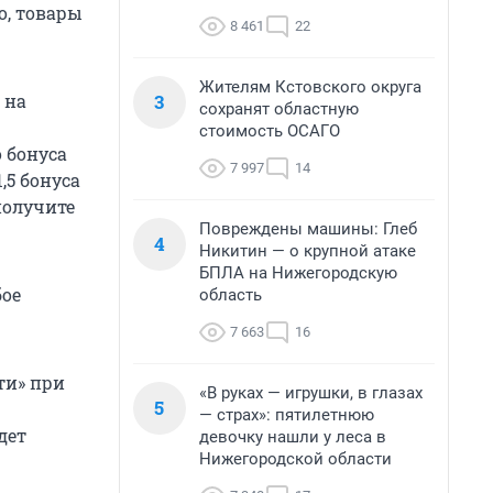
о, товары
8 461
22
Жителям Кстовского округа
3
 на
сохранят областную
стоимость ОСАГО
 бонуса
7 997
14
,5 бонуса
получите
Повреждены машины: Глеб
4
Никитин — о крупной атаке
БПЛА на Нижегородскую
бое
область
7 663
16
ти» при
«В руках — игрушки, в глазах
5
— страх»: пятилетнюю
дет
девочку нашли у леса в
Нижегородской области