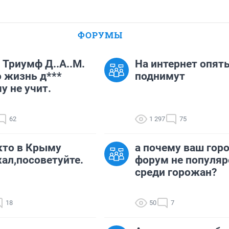
ФОРУМЫ
. Триумф Д..А..М.
На интернет опят
 жизнь д***
поднимут
у не учит.
62
1 297
75
кто в Крыму
а почему ваш гор
ал,посоветуйте.
форум не популяр
среди горожан?
18
50
7