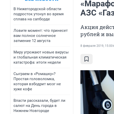
«Марафо
В Нижегородской области
АЗС «Га
подросток утонул во время
сплава на сапборде
Акция дейст
Ловите момент: что принесет
рублей и в
вам полное солнечное
затмение 12 августа
8 февраля 2019, 15:00
Миру угрожают новые вирусы
и глобальная климатическая
катастрофа: итоги недели
Сыграем в «Ромашку»?
Простая головоломка,
которая взбодрит мозг не
хуже кофе
Власти рассказали, будет ли
салют на День города в
Нижнем Новгороде