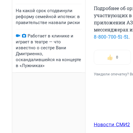
Подробнее об ор
На какой срок отодвинули
участвующих в 
реформу семейной ипотеки: в
приложении АЗС
правительстве назвали риски
мессенджерах и
Работает в клинике и
8-800-700-51-51
.
играет в театре — что
известно о сестре Вани
Дмитриенко,
0
оскандалившейся на концерте
в «Лужниках»
Увидели опечатку? В
Новости СМИ2