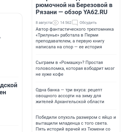
рюмочной на Березовой в
Рязани — обзор YA62.RU
8 августа
14 562
Обсудить
Автор фантастического трехтомника
«Трилунье» работала в Перми
ь
преподавателем, а первую книгу
написала на спор — ее история
Сыграем в «Ромашку»? Простая
головоломка, которая взбодрит мозг
не хуже кофе
одской
Одна банка — три вкуса: рецепт
ен
овощного ассорти на зиму для
жителей Архангельской области
Победили опухоль размером с яйцо и
вытащили младенца с того света.
Пять историй врачей из Тюмени со