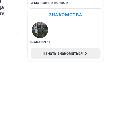
з
счастливым концом
да
те,
ЗНАКОМСТВА
mlada1959
,
67
Начать знакомиться