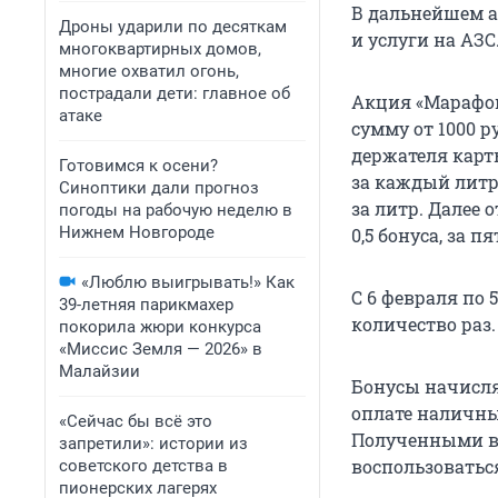
В дальнейшем а
Дроны ударили по десяткам
и услуги на АЗС
многоквартирных домов,
многие охватил огонь,
пострадали дети: главное об
Акция «Марафон
атаке
сумму от 1000 р
держателя карты
Готовимся к осени?
за каждый литр 
Синоптики дали прогноз
за литр. Далее 
погоды на рабочую неделю в
Нижнем Новгороде
0,5 бонуса, за п
«Люблю выигрывать!» Как
С 6 февраля по 
39-летняя парикмахер
количество раз.
покорила жюри конкурса
«Миссис Земля — 2026» в
Малайзии
Бонусы начисля
оплате наличны
«Сейчас бы всё это
Полученными в
запретили»: истории из
воспользоваться
советского детства в
пионерских лагерях