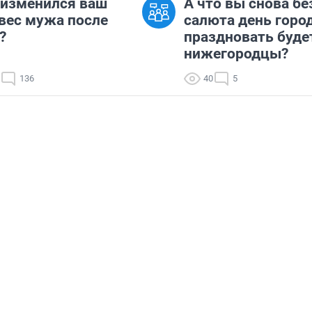
 изменился ваш
А что вы снова бе
 вес мужа после
салюта день горо
?
праздновать буде
нижегородцы?
136
40
5