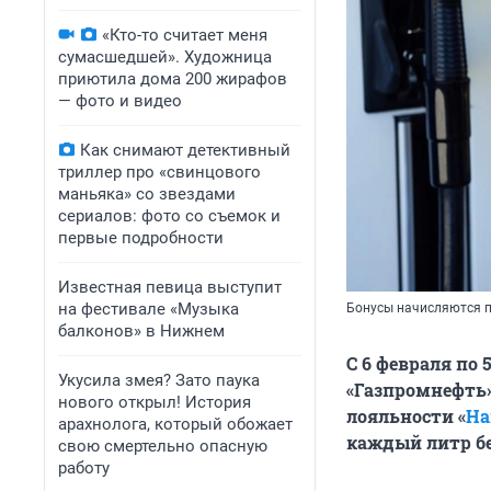
«Кто-то считает меня
сумасшедшей». Художница
приютила дома 200 жирафов
— фото и видео
Как снимают детективный
триллер про «свинцового
маньяка» со звездами
сериалов: фото со съемок и
первые подробности
Известная певица выступит
на фестивале «Музыка
Бонусы начисляются п
балконов» в Нижнем
С 6 февраля по
Укусила змея? Зато паука
«Газпромнефть»
нового открыл! История
лояльности «
На
арахнолога, который обожает
каждый литр бе
свою смертельно опасную
работу