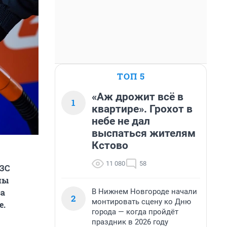
ТОП 5
«Аж дрожит всё в
1
квартире». Грохот в
небе не дал
выспаться жителям
Кстово
11 080
58
АЗС
мы
В Нижнем Новгороде начали
за
2
монтировать сцену ко Дню
е.
города — когда пройдёт
праздник в 2026 году