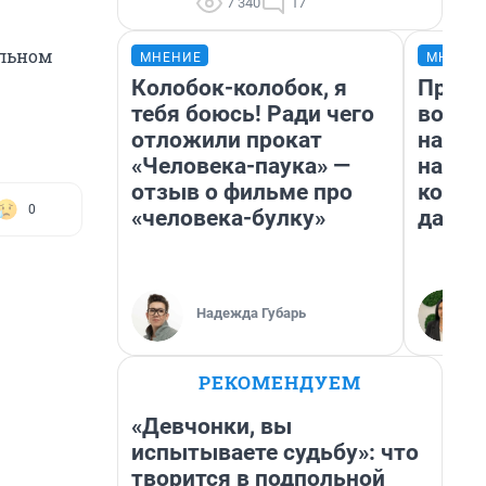
7 340
17
ильном
МНЕНИЕ
МНЕНИ
Колобок-колобок, я
Прода
тебя боюсь! Ради чего
возьм
отложили прокат
нам г
«Человека-паука» —
налог
отзыв о фильме про
косне
0
«человека-булку»
даже 
Надежда Губарь
РЕКОМЕНДУЕМ
«Девчонки, вы
испытываете судьбу»: что
творится в подпольной