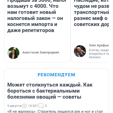
Продашь за 3000, налог
Наследие, кото
возьмут с 4000. Что
чудом не разва
нам готовит новый
транспортный 
налоговый закон — он
разнес миф о 
коснется импорта и
советских доро
даже репетиторов
Олег Арефьев
Блогер, предпри
Анастасия Завгородняя
владелец в тра
бизнесе
РЕКОМЕНДУЕМ
Может столкнуться каждый. Как
бороться с бактериальными
болезнями овощей — советы
5 августа
15 521
5
«Я не жалуюсь». Строитель лишился рук и ног и стал