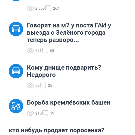
2 550
264
Говорят на м7 у поста ГАИ у
выезда с Зелёного города
теперь разворо...
791
63
Кому днище подварить?
Недорого
50
25
Борьба кремлёвских башен
210
19
кто нибудь продает поросенка?