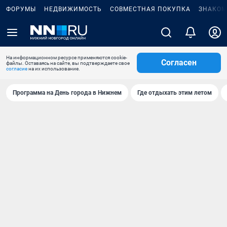
ФОРУМЫ
НЕДВИЖИМОСТЬ
СОВМЕСТНАЯ ПОКУПКА
ЗНАКОМ
На информационном ресурсе применяются cookie-
Согласен
файлы. Оставаясь на сайте, вы подтверждаете свое
согласие
на их использование.
Программа на День города в Нижнем
Где отдыхать этим летом