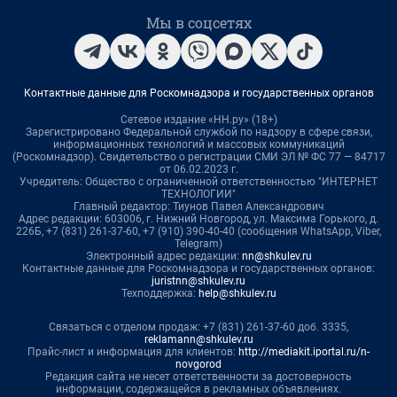
Мы в соцсетях
Контактные данные для Роскомнадзора и государственных органов
Сетевое издание «НН.ру» (18+)
Зарегистрировано Федеральной службой по надзору в сфере связи,
информационных технологий и массовых коммуникаций
(Роскомнадзор). Свидетельство о регистрации СМИ ЭЛ № ФС 77 — 84717
от 06.02.2023 г.
Учредитель: Общество с ограниченной ответственностью "ИНТЕРНЕТ
ТЕХНОЛОГИИ"
Главный редактор: Тиунов Павел Александрович
Адрес редакции: 603006, г. Нижний Новгород, ул. Максима Горького, д.
226Б, +7 (831) 261-37-60, +7 (910) 390-40-40 (сообщения WhatsApp, Viber,
Telegram)
Электронный адрес редакции:
nn@shkulev.ru
Контактные данные для Роскомнадзора и государственных органов:
juristnn@shkulev.ru
Техподдержка:
help@shkulev.ru
Связаться с отделом продаж: +7 (831) 261-37-60 доб. 3335,
reklamann@shkulev.ru
Прайс-лист и информация для клиентов:
http://mediakit.iportal.ru/n-
novgorod
Редакция сайта не несет ответственности за достоверность
информации, содержащейся в рекламных объявлениях.