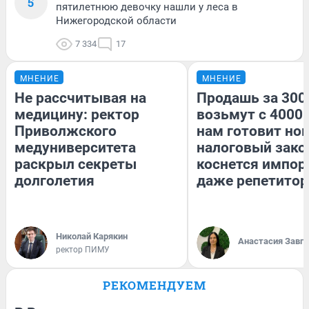
5
пятилетнюю девочку нашли у леса в
Нижегородской области
7 334
17
МНЕНИЕ
МНЕНИЕ
Не рассчитывая на
Продашь за 3000
медицину: ректор
возьмут с 4000.
Приволжского
нам готовит но
медуниверситета
налоговый зако
раскрыл секреты
коснется импор
долголетия
даже репетитор
Николай Карякин
Анастасия Завг
ректор ПИМУ
РЕКОМЕНДУЕМ