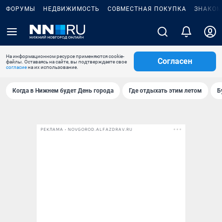
ФОРУМЫ
НЕДВИЖИМОСТЬ
СОВМЕСТНАЯ ПОКУПКА
ЗНАКОМ
На информационном ресурсе применяются cookie-
Согласен
файлы. Оставаясь на сайте, вы подтверждаете свое
согласие
на их использование.
Когда в Нижнем будет День города
Где отдыхать этим летом
Б
РЕКЛАМА • NOVGOROD.ALFAZDRAV.RU