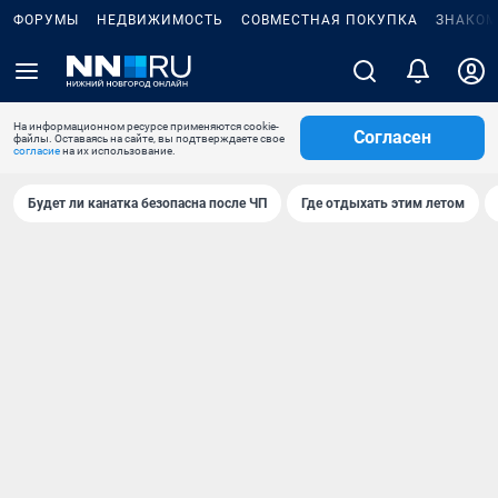
ФОРУМЫ
НЕДВИЖИМОСТЬ
СОВМЕСТНАЯ ПОКУПКА
ЗНАКОМ
На информационном ресурсе применяются cookie-
Согласен
файлы. Оставаясь на сайте, вы подтверждаете свое
согласие
на их использование.
Будет ли канатка безопасна после ЧП
Где отдыхать этим летом