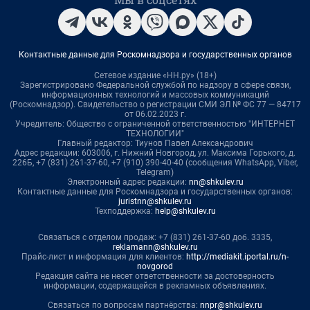
Контактные данные для Роскомнадзора и государственных органов
Сетевое издание «НН.ру» (18+)
Зарегистрировано Федеральной службой по надзору в сфере связи,
информационных технологий и массовых коммуникаций
(Роскомнадзор). Свидетельство о регистрации СМИ ЭЛ № ФС 77 — 84717
от 06.02.2023 г.
Учредитель: Общество с ограниченной ответственностью "ИНТЕРНЕТ
ТЕХНОЛОГИИ"
Главный редактор: Тиунов Павел Александрович
Адрес редакции: 603006, г. Нижний Новгород, ул. Максима Горького, д.
226Б, +7 (831) 261-37-60, +7 (910) 390-40-40 (сообщения WhatsApp, Viber,
Telegram)
Электронный адрес редакции:
nn@shkulev.ru
Контактные данные для Роскомнадзора и государственных органов:
juristnn@shkulev.ru
Техподдержка:
help@shkulev.ru
Связаться с отделом продаж: +7 (831) 261-37-60 доб. 3335,
reklamann@shkulev.ru
Прайс-лист и информация для клиентов:
http://mediakit.iportal.ru/n-
novgorod
Редакция сайта не несет ответственности за достоверность
информации, содержащейся в рекламных объявлениях.
Связаться по вопросам партнёрства:
nnpr@shkulev.ru