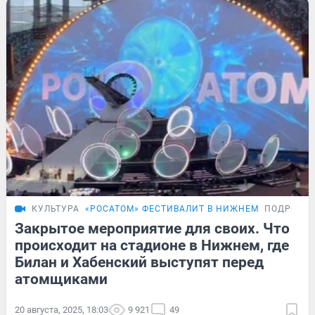
КУЛЬТУРА
«РОСАТОМ» ФЕСТИВАЛИТ В НИЖНЕМ
ПОДРОБН
Закрытое мероприятие для своих. Что
происходит на стадионе в Нижнем, где
Билан и Хабенский выступят перед
атомщиками
20 августа, 2025, 18:03
9 921
49