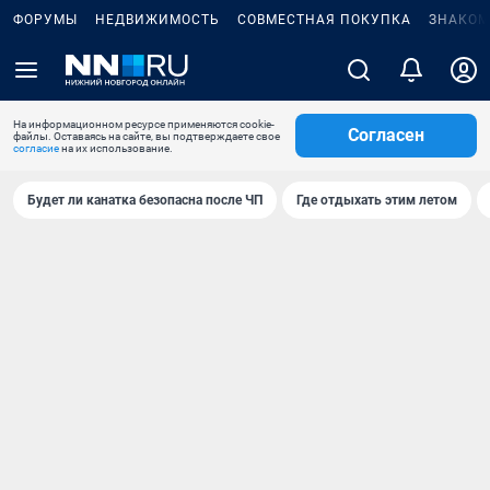
ФОРУМЫ
НЕДВИЖИМОСТЬ
СОВМЕСТНАЯ ПОКУПКА
ЗНАКОМ
На информационном ресурсе применяются cookie-
Согласен
файлы. Оставаясь на сайте, вы подтверждаете свое
согласие
на их использование.
Будет ли канатка безопасна после ЧП
Где отдыхать этим летом