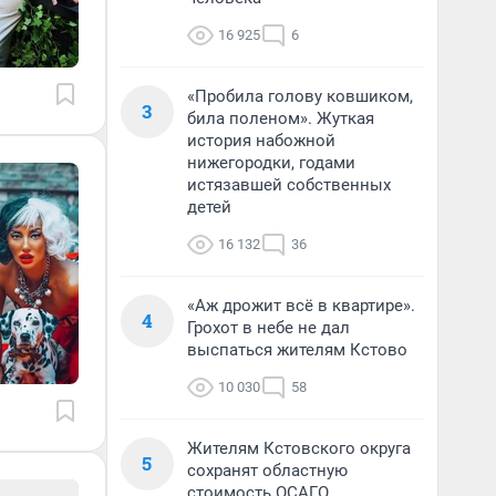
16 925
6
«Пробила голову ковшиком,
3
била поленом». Жуткая
история набожной
нижегородки, годами
истязавшей собственных
детей
16 132
36
«Аж дрожит всё в квартире».
4
Грохот в небе не дал
выспаться жителям Кстово
10 030
58
Жителям Кстовского округа
5
сохранят областную
стоимость ОСАГО