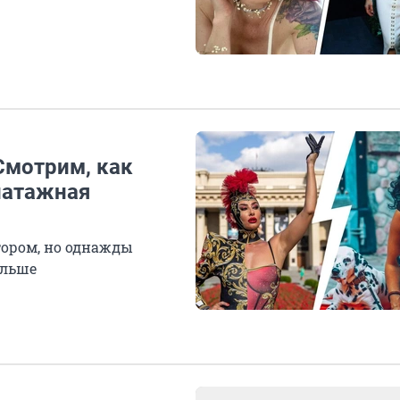
Смотрим, как
патажная
тором, но однажды
ольше