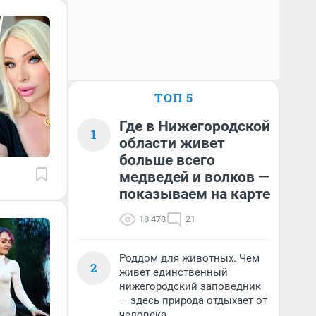
ТОП 5
Где в Нижегородской
1
области живет
больше всего
медведей и волков —
показываем на карте
18 478
21
Роддом для животных. Чем
2
живет единственный
нижегородский заповедник
— здесь природа отдыхает от
человека