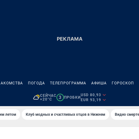
НАКОМСТВА
ПОГОДА
ТЕЛЕПРОГРАММА
АФИША
ГОРОСКОП
USD 80,93
СЕЙЧАС
3
ПРОБКИ
+20°C
EUR 93,19
тим летом
Клуб модных и счастливых отцов в Нижнем
Видео смерте