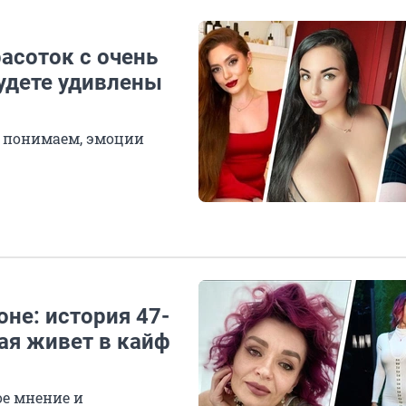
асоток с очень
удете удивлены
с понимаем, эмоции
оне: история 47-
ая живет в кайф
е мнение и