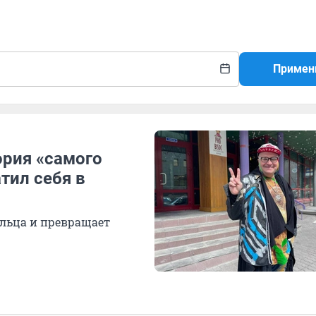
Примен
ория «самого
тил себя в
ольца и превращает