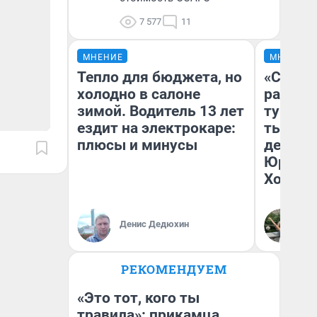
7 577
11
МНЕНИЕ
МНЕНИЕ
Тепло для бюджета, но
«Сливо
холодно в салоне
разоча
зимой. Водитель 13 лет
турист
ездит на электрокаре:
тысяч,
плюсы и минусы
день гу
Юрског
Хогвар
Денис Дедюхин
Ян
РЕКОМЕНДУЕМ
«Это тот, кого ты
травила»: прикамца