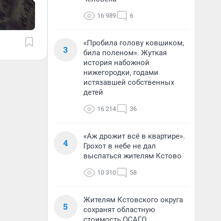
16 989
6
«Пробила голову ковшиком,
3
била поленом». Жуткая
история набожной
нижегородки, годами
истязавшей собственных
детей
16 214
36
«Аж дрожит всё в квартире».
4
Грохот в небе не дал
выспаться жителям Кстово
10 310
58
Жителям Кстовского округа
5
сохранят областную
стоимость ОСАГО