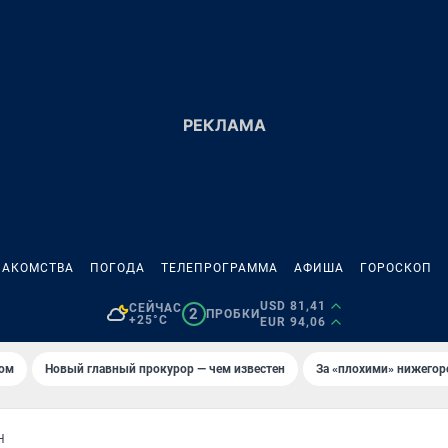
НАКОМСТВА
ПОГОДА
ТЕЛЕПРОГРАММА
АФИША
ГОРОСКОП
USD 81,41
СЕЙЧАС
2
ПРОБКИ
+25°C
EUR 94,06
том
Новый главный прокурор — чем известен
За «плохими» нижего
Н