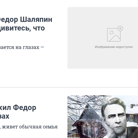
 Федор Шаляпин
дивитесь, что
ается на глазах —
жил Федор
зах
й, живет обычная семья