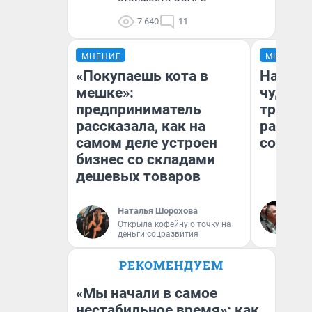
7 640
11
МНЕНИЕ
МНЕНИЕ
«Покупаешь кота в
Наслед
мешке»:
чудом 
предприниматель
трансп
рассказала, как на
разнес
самом деле устроен
советс
бизнес со складами
дешевых товаров
Ол
Наталья Шорохова
Бл
Открыла кофейную точку на
вл
деньги соцразвития
би
РЕКОМЕНДУЕМ
«Мы начали в самое
нестабильное время»: как