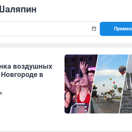
 Шаляпин
Примен
онка воздушных
 Новгороде в
е