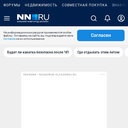
ФОРУМЫ
НЕДВИЖИМОСТЬ
СОВМЕСТНАЯ ПОКУПКА
ЗНАКОМ
На информационном ресурсе применяются cookie-
Согласен
файлы. Оставаясь на сайте, вы подтверждаете свое
согласие
на их использование.
Будет ли канатка безопасна после ЧП
Где отдыхать этим летом
РЕКЛАМА • NOVGOROD.ALFAZDRAV.RU