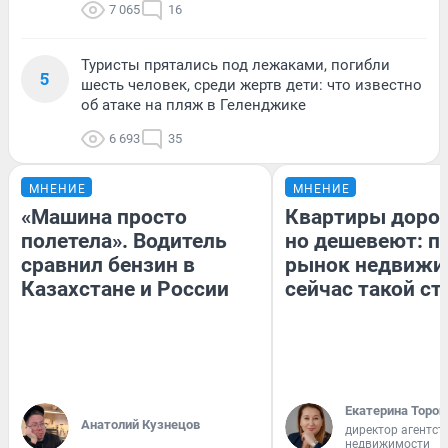
7 065
16
Туристы прятались под лежаками, погибли
5
шесть человек, среди жертв дети: что известно
об атаке на пляж в Геленджике
6 693
35
МНЕНИЕ
МНЕНИЕ
«Машина просто
Квартиры доро
полетела». Водитель
но дешевеют: п
сравнил бензин в
рынок недвижи
Казахстане и России
сейчас такой с
Екатерина Тороп
Анатолий Кузнецов
директор агентст
недвижимости