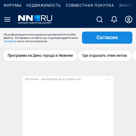
ФОРУМЫ
НЕДВИЖИМОСТЬ
СОВМЕСТНАЯ ПОКУПКА
ЗНАКОМ
На информационном ресурсе применяются cookie-
Согласен
файлы. Оставаясь на сайте, вы подтверждаете свое
согласие
на их использование.
Программа на День города в Нижнем
Где отдыхать этим летом
РЕКЛАМА • NOVGOROD.ALFAZDRAV.RU