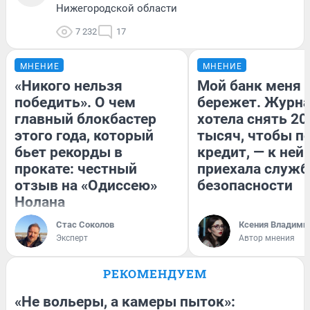
Нижегородской области
7 232
17
МНЕНИЕ
МНЕНИЕ
«Никого нельзя
Мой банк меня
победить». О чем
бережет. Журн
главный блокбастер
хотела снять 20
этого года, который
тысяч, чтобы п
бьет рекорды в
кредит, — к ней
прокате: честный
приехала служб
отзыв на «Одиссею»
безопасности
Нолана
Стас Соколов
Ксения Владими
Эксперт
Автор мнения
РЕКОМЕНДУЕМ
«Не вольеры, а камеры пыток»: