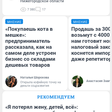
Нижегородской области
7 380
17
МНЕНИЕ
МНЕНИЕ
«Покупаешь кота в
Продашь за 3000
мешке»:
возьмут с 4000.
предприниматель
нам готовит но
рассказала, как на
налоговый зако
самом деле устроен
коснется импор
бизнес со складами
даже репетитор
дешевых товаров
Наталья Шорохова
Анастасия Завг
Открыла кофейную точку на
деньги соцразвития
РЕКОМЕНДУЕМ
«Я потерял жену, детей, всё»: