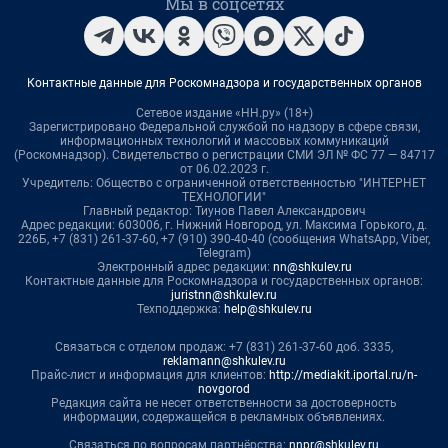
Мы в соцсетях
Контактные данные для Роскомнадзора и государственных органов
Сетевое издание «НН.ру» (18+)
Зарегистрировано Федеральной службой по надзору в сфере связи,
информационных технологий и массовых коммуникаций
(Роскомнадзор). Свидетельство о регистрации СМИ ЭЛ № ФС 77 — 84717
от 06.02.2023 г.
Учредитель: Общество с ограниченной ответственностью "ИНТЕРНЕТ
ТЕХНОЛОГИИ"
Главный редактор: Тиунов Павел Александрович
Адрес редакции: 603006, г. Нижний Новгород, ул. Максима Горького, д.
226Б, +7 (831) 261-37-60, +7 (910) 390-40-40 (сообщения WhatsApp, Viber,
Telegram)
Электронный адрес редакции:
nn@shkulev.ru
Контактные данные для Роскомнадзора и государственных органов:
juristnn@shkulev.ru
Техподдержка:
help@shkulev.ru
Связаться с отделом продаж: +7 (831) 261-37-60 доб. 3335,
reklamann@shkulev.ru
Прайс-лист и информация для клиентов:
http://mediakit.iportal.ru/n-
novgorod
Редакция сайта не несет ответственности за достоверность
информации, содержащейся в рекламных объявлениях.
Связаться по вопросам партнёрства:
nnpr@shkulev.ru