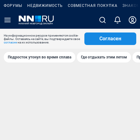
ФОРУМЫ
НЕДВИЖИМОСТЬ
СОВМЕСТНАЯ ПОКУПКА
ЗНАКОМ
На информационном ресурсе применяются cookie-
Согласен
файлы. Оставаясь на сайте, вы подтверждаете свое
согласие
на их использование.
Подросток утонул во время сплава
Где отдыхать этим летом
П