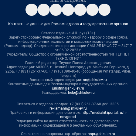
Контактные данные для Роскомнадзора и государственных органов
Сетевое издание «НН.ру» (18+)
Зарегистрировано Федеральной службой по надзору в сфере связи,
информационных технологий и массовых коммуникаций
(Роскомнадзор). Свидетельство о регистрации СМИ ЭЛ № ФС 77 — 84717
от 06.02.2023 г.
Учредитель: Общество с ограниченной ответственностью "ИНТЕРНЕТ
ТЕХНОЛОГИИ"
Главный редактор: Тиунов Павел Александрович
Адрес редакции: 603006, г. Нижний Новгород, ул. Максима Горького, д.
226Б, +7 (831) 261-37-60, +7 (910) 390-40-40 (сообщения WhatsApp, Viber,
Telegram)
Электронный адрес редакции:
nn@shkulev.ru
Контактные данные для Роскомнадзора и государственных органов:
juristnn@shkulev.ru
Техподдержка:
help@shkulev.ru
Связаться с отделом продаж: +7 (831) 261-37-60 доб. 3335,
reklamann@shkulev.ru
Прайс-лист и информация для клиентов:
http://mediakit.iportal.ru/n-
novgorod
Редакция сайта не несет ответственности за достоверность
информации, содержащейся в рекламных объявлениях.
Связаться по вопросам партнёрства:
nnpr@shkulev.ru