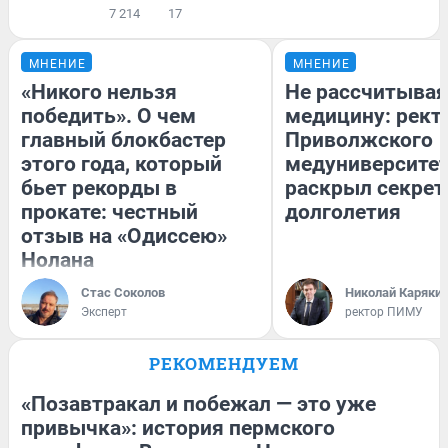
7 214
17
МНЕНИЕ
МНЕНИЕ
«Никого нельзя
Не рассчитывая
победить». О чем
медицину: рект
главный блокбастер
Приволжского
этого года, который
медуниверсите
бьет рекорды в
раскрыл секре
прокате: честный
долголетия
отзыв на «Одиссею»
Нолана
Стас Соколов
Николай Каряки
Эксперт
ректор ПИМУ
РЕКОМЕНДУЕМ
«Позавтракал и побежал — это уже
привычка»: история пермского