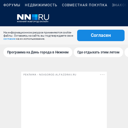
ФОРУМЫ
НЕДВИЖИМОСТЬ
СОВМЕСТНАЯ ПОКУПКА
ЗНАКОМ
На информационном ресурсе применяются cookie-
Согласен
файлы. Оставаясь на сайте, вы подтверждаете свое
согласие
на их использование.
Программа на День города в Нижнем
Где отдыхать этим летом
РЕКЛАМА • NOVGOROD.ALFAZDRAV.RU