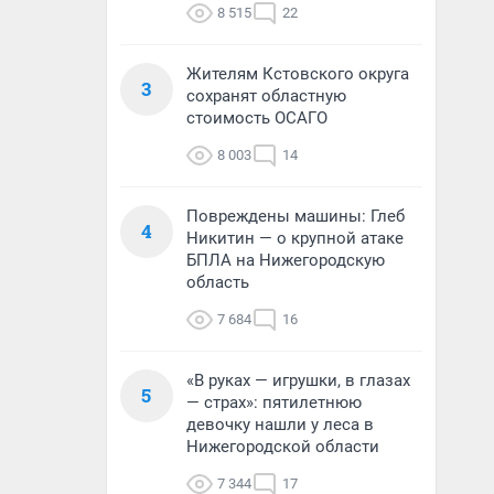
8 515
22
Жителям Кстовского округа
3
сохранят областную
стоимость ОСАГО
8 003
14
Повреждены машины: Глеб
4
Никитин — о крупной атаке
БПЛА на Нижегородскую
область
7 684
16
«В руках — игрушки, в глазах
5
— страх»: пятилетнюю
девочку нашли у леса в
Нижегородской области
7 344
17