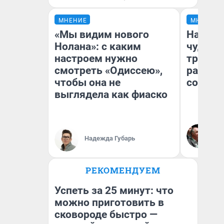
МНЕНИЕ
МНЕНИЕ
«Мы видим нового
Наслед
Нолана»: с каким
чудом 
настроем нужно
трансп
смотреть «Одиссею»,
разнес
чтобы она не
советс
выглядела как фиаско
Ол
Бл
Надежда Губарь
вл
би
РЕКОМЕНДУЕМ
Успеть за 25 минут: что
можно приготовить в
сковороде быстро —