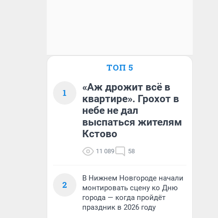
ТОП 5
«Аж дрожит всё в
1
квартире». Грохот в
небе не дал
выспаться жителям
Кстово
11 089
58
В Нижнем Новгороде начали
2
монтировать сцену ко Дню
города — когда пройдёт
праздник в 2026 году