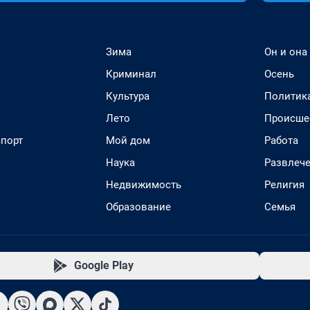
Зима
Он и она
Криминал
Осень
Культура
Политик
Лето
Происше
спорт
Мой дом
Работа
Наука
Развлеч
Недвижимость
Религия
Образование
Семья
Google Play