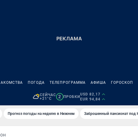
НАКОМСТВА
ПОГОДА
ТЕЛЕПРОГРАММА
АФИША
ГОРОСКОП
USD 82,17
СЕЙЧАС
2
ПРОБКИ
+21°C
EUR 94,84
Прогноз погоды на неделю в Нижнем
Заброшенный пансионат под
КОН